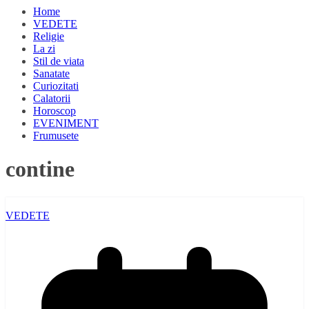
Home
VEDETE
Religie
La zi
Stil de viata
Sanatate
Curiozitati
Calatorii
Horoscop
EVENIMENT
Frumusete
contine
VEDETE