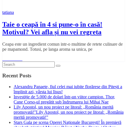
tatiana
Taie o ceapă în 4 si pune-o în casă!
Motivul? Vei afla și nu vei regreta
Ceapa este un ingredient comun intr-o multime de retete culinare de
pe mapamond. Totusi, pe langa aroma sa unica, pe
Read More
Recent Posts
Alexandru Panaete, fiul celei mai iubite florărese din Pitești a
împlinit azi, vârsta lui Iisus!
Investiție de 5.000 de dolari într-un viitor campion. Thor,
Cane Corso-ul pregătit sub îndrumarea lui Mihai Nae
Lily Apostol, un nou proiect pe litoral: „România merită
promovată!”Lily Apostol, un nou proiect pe litoral: „România
merită promovată!”
Stars Gala pe scena Operei Naționale București! În premieră