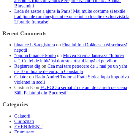
absolută: tripticul Maurice Béjart / Nacho Duato / Shahar
Binyamini
Lada de zestre a ajuns la Paris! Mai multe costume și textile
tradiționale românești sunt expuse într-o locație exclusivistă la
Librairie française!
Recent Comments
binance US-registrera
on
Fina lui Ion Dolănescu își serbează
nepoții
"oppna binance-konto
on
Mircea Eremia lansează “Iubirea
ta”. Ce fel de iubită își dorește artistul lângă el pe viitor
Registrera dig
on
Cea mai tare petrecere de 1 mai pe un yaht
de 10 milioane de euro, în Constanța
Calator
on
Radu Andrei Tudor si Fratii Stoica lupta impotriva
violentei in scoli
Cristina P.
on
FUEGO a serbat 25 de ani de carieră pe scena
Sălii Palatului din București!
Categories
Calatorii
Curiozitati
EVENIMENT
Frumusete