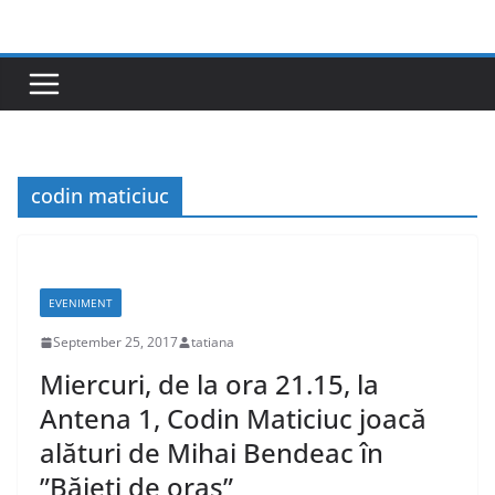
Skip
to
content
codin maticiuc
EVENIMENT
September 25, 2017
tatiana
Miercuri, de la ora 21.15, la
Antena 1, Codin Maticiuc joacă
alături de Mihai Bendeac în
”Băieți de oraș”