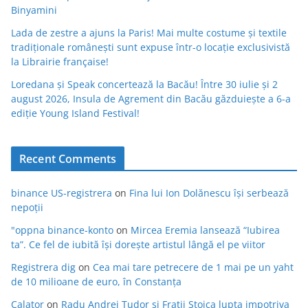
Binyamini
Lada de zestre a ajuns la Paris! Mai multe costume și textile
tradiționale românești sunt expuse într-o locație exclusivistă
la Librairie française!
Loredana și Speak concertează la Bacău! Între 30 iulie și 2
august 2026, Insula de Agrement din Bacău găzduiește a 6-a
ediție Young Island Festival!
Recent Comments
binance US-registrera
on
Fina lui Ion Dolănescu își serbează
nepoții
"oppna binance-konto
on
Mircea Eremia lansează “Iubirea
ta”. Ce fel de iubită își dorește artistul lângă el pe viitor
Registrera dig
on
Cea mai tare petrecere de 1 mai pe un yaht
de 10 milioane de euro, în Constanța
Calator
on
Radu Andrei Tudor si Fratii Stoica lupta impotriva