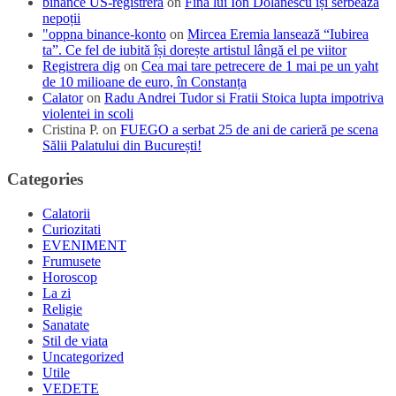
binance US-registrera
on
Fina lui Ion Dolănescu își serbează
nepoții
"oppna binance-konto
on
Mircea Eremia lansează “Iubirea
ta”. Ce fel de iubită își dorește artistul lângă el pe viitor
Registrera dig
on
Cea mai tare petrecere de 1 mai pe un yaht
de 10 milioane de euro, în Constanța
Calator
on
Radu Andrei Tudor si Fratii Stoica lupta impotriva
violentei in scoli
Cristina P.
on
FUEGO a serbat 25 de ani de carieră pe scena
Sălii Palatului din București!
Categories
Calatorii
Curiozitati
EVENIMENT
Frumusete
Horoscop
La zi
Religie
Sanatate
Stil de viata
Uncategorized
Utile
VEDETE