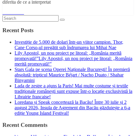
diferita de ce a interpretat
Read More
Recent Posts
Investiție de 5.000 de dolari într-un viitor campion. Thor,
Cane Corso-ul pregătit sub îndrumarea lui Mihai Nae
Lily Apostol, un nou proiect pe litoral: „România merită
promovată!”Lily Apostol, un nou proiect pe litoral: „România
merită promovată!”
Stars Gala pe scena Operei Naționale București! În premieră
absolută: tripticul Maurice Béjart / Nacho Duato / Shahar
Binyamini
Lada de zestre a ajuns la Paris! Mai multe costume și textile
tradiționale românești sunt expuse într-o locație exclusivistă la
Librairie française!
Loredana și Speak concertează la Bacău! Între 30 iulie și 2
august 2026, Insula de Agrement din Bacău găzduiește a 6-a
ediție Young Island Festival!
Recent Comments