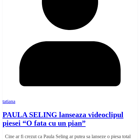
tatiana
PAULA SELING lanseaza videoclipul
piesei “O fata cu un pian”
Cine ar fi crezut ca Paula Seling ar putea sa lanseze o piesa total