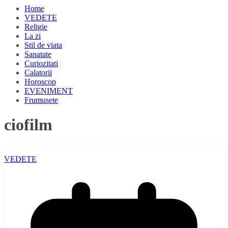
Home
VEDETE
Religie
La zi
Stil de viata
Sanatate
Curiozitati
Calatorii
Horoscop
EVENIMENT
Frumusete
ciofilm
VEDETE