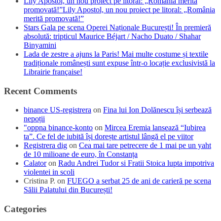
Lily Apostol, un nou proiect pe litoral: „România merită
promovată!”Lily Apostol, un nou proiect pe litoral: „România
merită promovată!”
Stars Gala pe scena Operei Naționale București! În premieră
absolută: tripticul Maurice Béjart / Nacho Duato / Shahar
Binyamini
Lada de zestre a ajuns la Paris! Mai multe costume și textile
tradiționale românești sunt expuse într-o locație exclusivistă la
Librairie française!
Recent Comments
binance US-registrera
on
Fina lui Ion Dolănescu își serbează
nepoții
"oppna binance-konto
on
Mircea Eremia lansează “Iubirea
ta”. Ce fel de iubită își dorește artistul lângă el pe viitor
Registrera dig
on
Cea mai tare petrecere de 1 mai pe un yaht
de 10 milioane de euro, în Constanța
Calator
on
Radu Andrei Tudor si Fratii Stoica lupta impotriva
violentei in scoli
Cristina P.
on
FUEGO a serbat 25 de ani de carieră pe scena
Sălii Palatului din București!
Categories