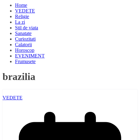
Home
VEDETE
Religie
La zi
Stil de viata
Sanatate
Curiozitati
Calatorii
Horoscop
EVENIMENT
Frumusete
brazilia
VEDETE