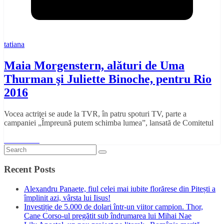
tatiana
Maia Morgenstern, alături de Uma
Thurman şi Juliette Binoche, pentru Rio
2016
Vocea actriţei se aude la TVR, în patru spoturi TV, parte a
campaniei „Împreună putem schimba lumea”, lansată de Comitetul
Read More
Recent Posts
Alexandru Panaete, fiul celei mai iubite florărese din Pitești a
împlinit azi, vârsta lui Iisus!
Investiție de 5.000 de dolari într-un viitor campion. Thor,
Cane Corso-ul pregătit sub îndrumarea lui Mihai Nae