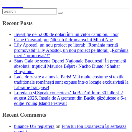
Read More
Recent Posts
Investiție de 5.000 de dolari într-un viitor campion. Thor,
Cane Corso-ul pregătit sub îndrumarea lui Mihai Nae
Lily Apostol, un nou proiect pe litoral: „România merită
promovată!”Lily Apostol, un nou proiect pe litoral: „România
merită promovată!”
Stars Gala pe scena Operei Naționale București! În premieră
absolută: tripticul Maurice Béjart / Nacho Duato / Shahar
Binyamini
Lada de zestre a ajuns la Paris! Mai multe costume și textile
tradiționale românești sunt expuse într-o locație exclusivistă la
Librairie française!
Loredana și Speak concertează la Bacău! Între 30 iulie și 2
august 2026, Insula de Agrement din Bacău găzduiește a 6-a
ediție Young Island Festival!
Recent Comments
binance US-registrera
on
Fina lui Ion Dolănescu își serbează
nepoții