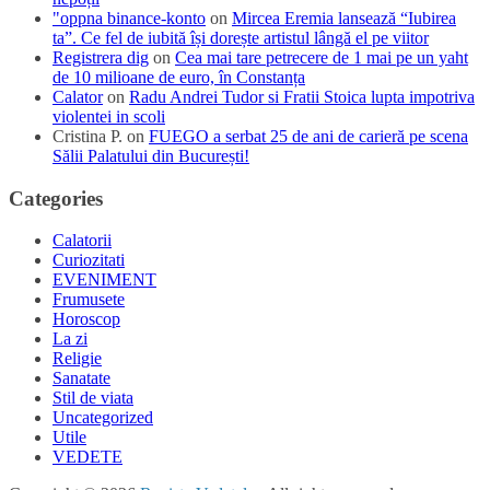
"oppna binance-konto
on
Mircea Eremia lansează “Iubirea
ta”. Ce fel de iubită își dorește artistul lângă el pe viitor
Registrera dig
on
Cea mai tare petrecere de 1 mai pe un yaht
de 10 milioane de euro, în Constanța
Calator
on
Radu Andrei Tudor si Fratii Stoica lupta impotriva
violentei in scoli
Cristina P.
on
FUEGO a serbat 25 de ani de carieră pe scena
Sălii Palatului din București!
Categories
Calatorii
Curiozitati
EVENIMENT
Frumusete
Horoscop
La zi
Religie
Sanatate
Stil de viata
Uncategorized
Utile
VEDETE