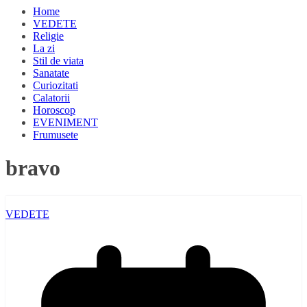
Home
VEDETE
Religie
La zi
Stil de viata
Sanatate
Curiozitati
Calatorii
Horoscop
EVENIMENT
Frumusete
bravo
VEDETE