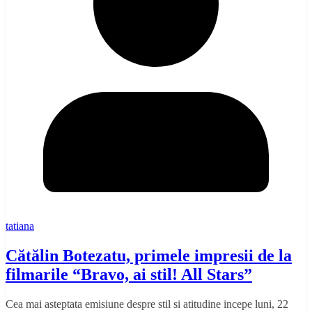
tatiana
Cătălin Botezatu, primele impresii de la
filmarile “Bravo, ai stil! All Stars”
Cea mai asteptata emisiune despre stil si atitudine incepe luni, 22