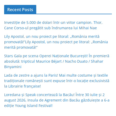
Recent Posts
Investiție de 5.000 de dolari într-un viitor campion. Thor,
Cane Corso-ul pregătit sub îndrumarea lui Mihai Nae
Lily Apostol, un nou proiect pe litoral: „România merită
promovată!”Lily Apostol, un nou proiect pe litoral: „România
merită promovată!”
Stars Gala pe scena Operei Naționale București! În premieră
absolută: tripticul Maurice Béjart / Nacho Duato / Shahar
Binyamini
Lada de zestre a ajuns la Paris! Mai multe costume și textile
tradiționale românești sunt expuse într-o locație exclusivistă
la Librairie française!
Loredana și Speak concertează la Bacău! Între 30 iulie și 2
august 2026, Insula de Agrement din Bacău găzduiește a 6-a
ediție Young Island Festival!