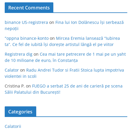
Recent Comments
binance US-registrera
on
Fina lui Ion Dolănescu își serbează
nepoții
"oppna binance-konto
on
Mircea Eremia lansează “Iubirea
ta”. Ce fel de iubită își dorește artistul lângă el pe viitor
Registrera dig
on
Cea mai tare petrecere de 1 mai pe un yaht
de 10 milioane de euro, în Constanța
Calator
on
Radu Andrei Tudor si Fratii Stoica lupta impotriva
violentei in scoli
Cristina P.
on
FUEGO a serbat 25 de ani de carieră pe scena
Sălii Palatului din București!
Categories
Calatorii