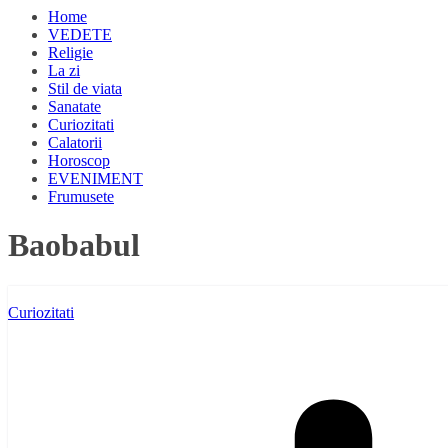
Home
VEDETE
Religie
La zi
Stil de viata
Sanatate
Curiozitati
Calatorii
Horoscop
EVENIMENT
Frumusete
Baobabul
Curiozitati