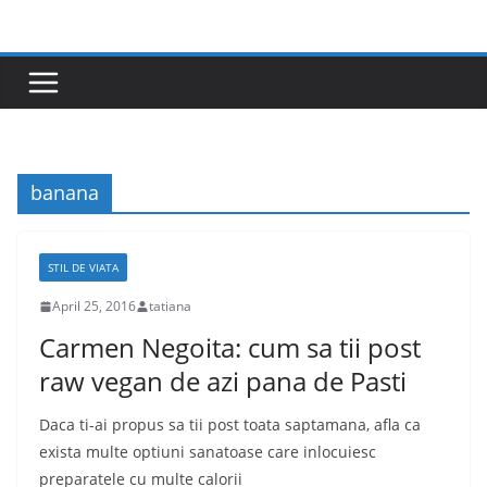
Skip
to
content
banana
STIL DE VIATA
April 25, 2016
tatiana
Carmen Negoita: cum sa tii post
raw vegan de azi pana de Pasti
Daca ti-ai propus sa tii post toata saptamana, afla ca
exista multe optiuni sanatoase care inlocuiesc
preparatele cu multe calorii