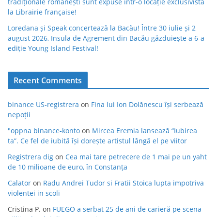
tradiționale românești sunt expuse într-o locație exclusivistă
la Librairie française!
Loredana și Speak concertează la Bacău! Între 30 iulie și 2
august 2026, Insula de Agrement din Bacău găzduiește a 6-a
ediție Young Island Festival!
Recent Comments
binance US-registrera
on
Fina lui Ion Dolănescu își serbează
nepoții
"oppna binance-konto
on
Mircea Eremia lansează “Iubirea
ta”. Ce fel de iubită își dorește artistul lângă el pe viitor
Registrera dig
on
Cea mai tare petrecere de 1 mai pe un yaht
de 10 milioane de euro, în Constanța
Calator
on
Radu Andrei Tudor si Fratii Stoica lupta impotriva
violentei in scoli
Cristina P.
on
FUEGO a serbat 25 de ani de carieră pe scena