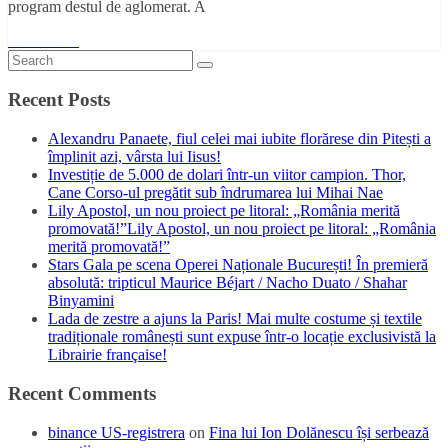
program destul de aglomerat. A
Read More
Recent Posts
Alexandru Panaete, fiul celei mai iubite florărese din Pitești a
împlinit azi, vârsta lui Iisus!
Investiție de 5.000 de dolari într-un viitor campion. Thor,
Cane Corso-ul pregătit sub îndrumarea lui Mihai Nae
Lily Apostol, un nou proiect pe litoral: „România merită
promovată!”Lily Apostol, un nou proiect pe litoral: „România
merită promovată!”
Stars Gala pe scena Operei Naționale București! În premieră
absolută: tripticul Maurice Béjart / Nacho Duato / Shahar
Binyamini
Lada de zestre a ajuns la Paris! Mai multe costume și textile
tradiționale românești sunt expuse într-o locație exclusivistă la
Librairie française!
Recent Comments
binance US-registrera
on
Fina lui Ion Dolănescu își serbează