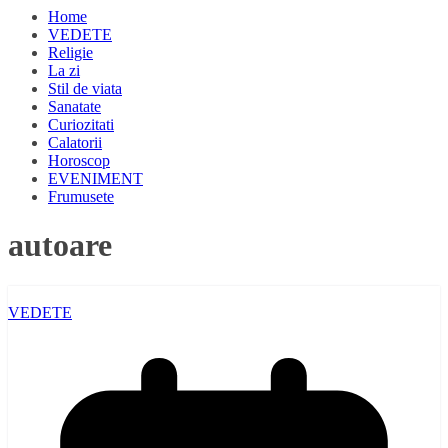
Home
VEDETE
Religie
La zi
Stil de viata
Sanatate
Curiozitati
Calatorii
Horoscop
EVENIMENT
Frumusete
autoare
VEDETE