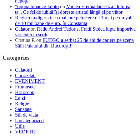
nepoții
"oppna binance-konto
on
Mircea Eremia lansează “Iubirea
ta”. Ce fel de iubită își dorește artistul lângă el pe viitor
Registrera dig
on
Cea mai tare petrecere de 1 mai pe un yaht
de 10 milioane de euro, în Constanța
Calator
on
Radu Andrei Tudor si Fratii Stoica lupta impotriva
violentei in scoli
Cristina P.
on
FUEGO a serbat 25 de ani de carieră pe scena
Sălii Palatului din București!
Categories
Calatorii
Curiozitati
EVENIMENT
Frumusete
Horoscop
La zi
Religie
Sanatate
Stil de viata
Uncategorized
Utile
VEDETE