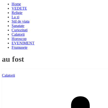
Home
VEDETE
Religie
La zi
Stil de viata
Sanatate
Curiozitati
Calatorii
Horoscop
EVENIMENT
Frumusete
au fost
Calatorii