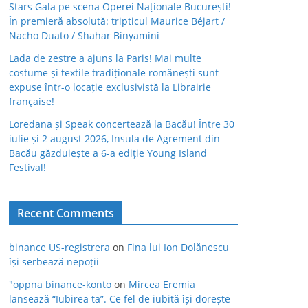
Stars Gala pe scena Operei Naționale București!
În premieră absolută: tripticul Maurice Béjart /
Nacho Duato / Shahar Binyamini
Lada de zestre a ajuns la Paris! Mai multe
costume și textile tradiționale românești sunt
expuse într-o locație exclusivistă la Librairie
française!
Loredana și Speak concertează la Bacău! Între 30
iulie și 2 august 2026, Insula de Agrement din
Bacău găzduiește a 6-a ediție Young Island
Festival!
Recent Comments
binance US-registrera
on
Fina lui Ion Dolănescu
își serbează nepoții
"oppna binance-konto
on
Mircea Eremia
lansează “Iubirea ta”. Ce fel de iubită își dorește