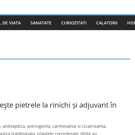
L DE VIATA
SANATATE
CURIOZITATI
CALATORII
HO
te pietrele la rinichi și adjuvant în
antiseptica, astringenta, carminativa si cicatrizanta,
astra traditionala, plantele considerate sfinte au