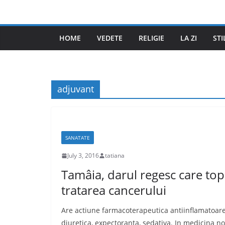
Skip
to
content
HOME
VEDETE
RELIGIE
LA ZI
STI
adjuvant
SANATATE
July 3, 2016
tatiana
Tamâia, darul regesc care topeş
tratarea cancerului
Are actiune farmacoterapeutica antiinflamatoare, 
diuretica, expectoranta, sedativa. In medicina no