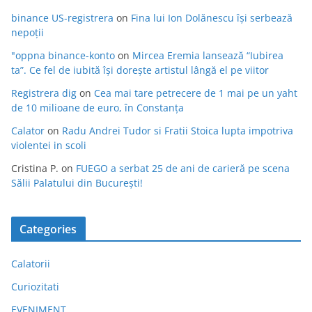
binance US-registrera
on
Fina lui Ion Dolănescu își serbează
nepoții
"oppna binance-konto
on
Mircea Eremia lansează “Iubirea
ta”. Ce fel de iubită își dorește artistul lângă el pe viitor
Registrera dig
on
Cea mai tare petrecere de 1 mai pe un yaht
de 10 milioane de euro, în Constanța
Calator
on
Radu Andrei Tudor si Fratii Stoica lupta impotriva
violentei in scoli
Cristina P.
on
FUEGO a serbat 25 de ani de carieră pe scena
Sălii Palatului din București!
Categories
Calatorii
Curiozitati
EVENIMENT