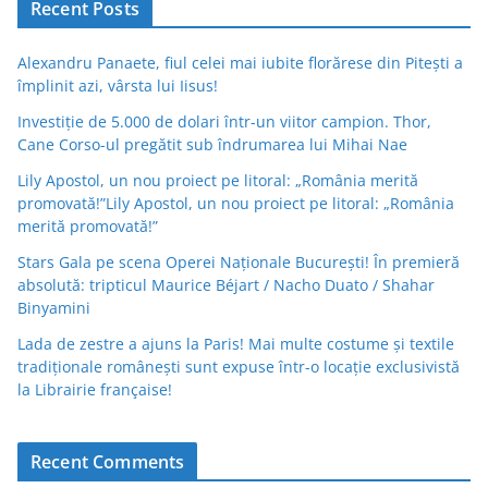
Recent Posts
Alexandru Panaete, fiul celei mai iubite florărese din Pitești a
împlinit azi, vârsta lui Iisus!
Investiție de 5.000 de dolari într-un viitor campion. Thor,
Cane Corso-ul pregătit sub îndrumarea lui Mihai Nae
Lily Apostol, un nou proiect pe litoral: „România merită
promovată!”Lily Apostol, un nou proiect pe litoral: „România
merită promovată!”
Stars Gala pe scena Operei Naționale București! În premieră
absolută: tripticul Maurice Béjart / Nacho Duato / Shahar
Binyamini
Lada de zestre a ajuns la Paris! Mai multe costume și textile
tradiționale românești sunt expuse într-o locație exclusivistă
la Librairie française!
Recent Comments