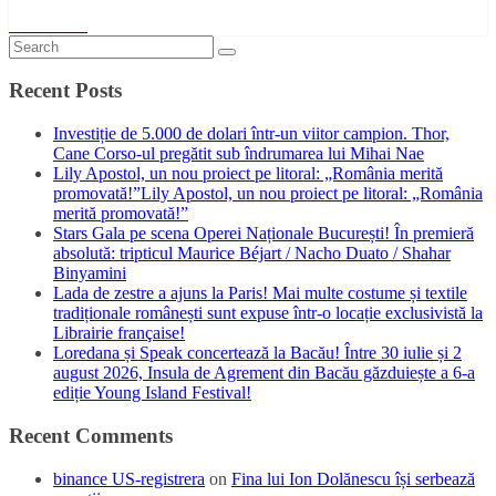
Read More
Recent Posts
Investiție de 5.000 de dolari într-un viitor campion. Thor,
Cane Corso-ul pregătit sub îndrumarea lui Mihai Nae
Lily Apostol, un nou proiect pe litoral: „România merită
promovată!”Lily Apostol, un nou proiect pe litoral: „România
merită promovată!”
Stars Gala pe scena Operei Naționale București! În premieră
absolută: tripticul Maurice Béjart / Nacho Duato / Shahar
Binyamini
Lada de zestre a ajuns la Paris! Mai multe costume și textile
tradiționale românești sunt expuse într-o locație exclusivistă la
Librairie française!
Loredana și Speak concertează la Bacău! Între 30 iulie și 2
august 2026, Insula de Agrement din Bacău găzduiește a 6-a
ediție Young Island Festival!
Recent Comments
binance US-registrera
on
Fina lui Ion Dolănescu își serbează