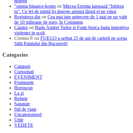
nepoții
"oppna binance-konto
on
Mircea Eremia lansează “Iubirea
ta”. Ce fel de iubită își dorește artistul lângă el pe viitor
Registrera dig
on
Cea mai tare petrecere de 1 mai pe un yaht
de 10 milioane de euro, în Constanța
Calator
on
Radu Andrei Tudor si Fratii Stoica lupta impotriva
violentei in scoli
Cristina P.
on
FUEGO a serbat 25 de ani de carieră pe scena
Sălii Palatului din București!
Categories
Calatorii
Curiozitati
EVENIMENT
Frumusete
Horoscop
La zi
Religie
Sanatate
Stil de viata
Uncategorized
Utile
VEDETE