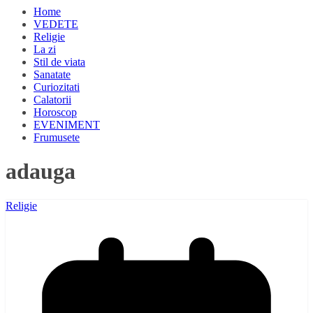
Home
VEDETE
Religie
La zi
Stil de viata
Sanatate
Curiozitati
Calatorii
Horoscop
EVENIMENT
Frumusete
adauga
Religie