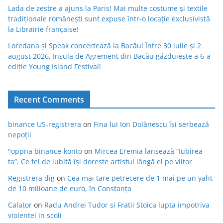
Lada de zestre a ajuns la Paris! Mai multe costume și textile
tradiționale românești sunt expuse într-o locație exclusivistă
la Librairie française!
Loredana și Speak concertează la Bacău! Între 30 iulie și 2
august 2026, Insula de Agrement din Bacău găzduiește a 6-a
ediție Young Island Festival!
Recent Comments
binance US-registrera
on
Fina lui Ion Dolănescu își serbează
nepoții
"oppna binance-konto
on
Mircea Eremia lansează “Iubirea
ta”. Ce fel de iubită își dorește artistul lângă el pe viitor
Registrera dig
on
Cea mai tare petrecere de 1 mai pe un yaht
de 10 milioane de euro, în Constanța
Calator
on
Radu Andrei Tudor si Fratii Stoica lupta impotriva
violentei in scoli