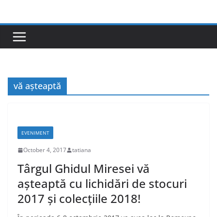
Skip
to
content
vă așteaptă
EVENIMENT
October 4, 2017
tatiana
Târgul Ghidul Miresei vă
așteaptă cu lichidări de stocuri
2017 și colecțiile 2018!