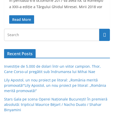
În perioada 6-8 octombrie 2017 va avea loc la Romexpo
a XXII-a ediție a Târgului Ghidul Miresei. Mirii 2018 vor
Read More
Recent Posts
Investiție de 5.000 de dolari într-un viitor campion. Thor,
Cane Corso-ul pregătit sub îndrumarea lui Mihai Nae
Lily Apostol, un nou proiect pe litoral: „România merită
promovată!”Lily Apostol, un nou proiect pe litoral: „România
merită promovată!”
Stars Gala pe scena Operei Naționale București! În premieră
absolută: tripticul Maurice Béjart / Nacho Duato / Shahar
Binyamini