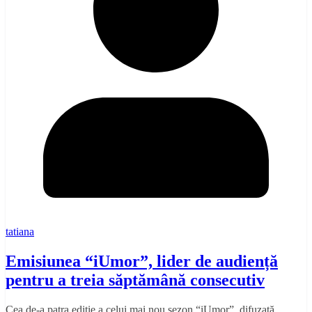
tatiana
Emisiunea “iUmor”, lider de audiență
pentru a treia săptămână consecutiv
Cea de-a patra ediţie a celui mai nou sezon “iUmor”, difuzată