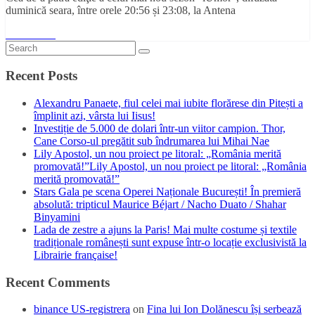
duminică seara, între orele 20:56 și 23:08, la Antena
Read More
Recent Posts
Alexandru Panaete, fiul celei mai iubite florărese din Pitești a
împlinit azi, vârsta lui Iisus!
Investiție de 5.000 de dolari într-un viitor campion. Thor,
Cane Corso-ul pregătit sub îndrumarea lui Mihai Nae
Lily Apostol, un nou proiect pe litoral: „România merită
promovată!”Lily Apostol, un nou proiect pe litoral: „România
merită promovată!”
Stars Gala pe scena Operei Naționale București! În premieră
absolută: tripticul Maurice Béjart / Nacho Duato / Shahar
Binyamini
Lada de zestre a ajuns la Paris! Mai multe costume și textile
tradiționale românești sunt expuse într-o locație exclusivistă la
Librairie française!
Recent Comments
binance US-registrera
on
Fina lui Ion Dolănescu își serbează