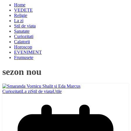
Home
VEDETE
Religie
La zi
Stil de viata
Sanatate
Curiozitati
Calatorii
Horoscop
EVENIMENT
Frumusete
sezon nou
Curiozitati
La zi
Stil de viata
Utile