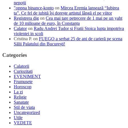
nepoții
"oppna binance-konto
on
Mircea Eremia lansează “Iubirea
ta”. Ce fel de iubită își dorește artistul lângă el pe viitor
Registrera dig
on
Cea mai tare petrecere de 1 mai pe un yaht
de 10 milioane de euro, în Constanța
Calator
on
Radu Andrei Tudor si Fratii Stoica lupta impotriva
violentei in scoli
Cristina P.
on
FUEGO a serbat 25 de ani de carieră pe scena
Sălii Palatului din București!
Categories
Calatorii
Curiozitati
EVENIMENT
Frumusete
Horoscop
La zi
Religie
Sanatate
Stil de viata
Uncategorized
Utile
VEDETE