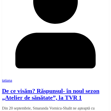
tatiana
De ce visăm? Răspunsul- în noul sezon
„Atelier de sănătate”, la TVR 1
Din 20 septembrie, Smaranda Vornicu-Shalit ne aşteaptă cu