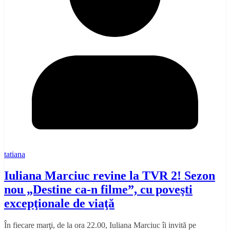
tatiana
Iuliana Marciuc revine la TVR 2! Sezon
nou „Destine ca-n filme”, cu poveşti
excepţionale de viaţă
În fiecare marţi, de la ora 22.00, Iuliana Marciuc îi invită pe