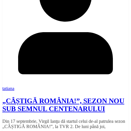
tatiana
„CÂȘTIGĂ ROMÂNIA!”, SEZON NOU
SUB SEMNUL CENTENARULUI
Din 17 septembrie, Virgil Ianţu dă startul celui de-al patrulea sezon
„CÂȘTIGĂ ROMÂNIA!”, la TVR 2. De luni până joi,