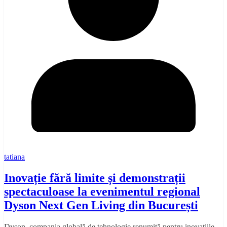
tatiana
Inovație fără limite și demonstrații
spectaculoase la evenimentul regional
Dyson Next Gen Living din București
Dyson, compania globală de tehnologie renumită pentru inovațiile