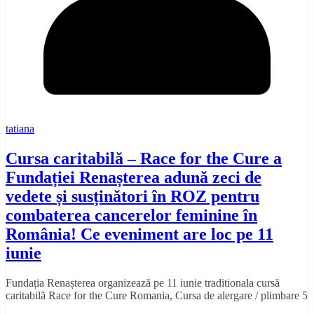
tatiana
Cursa caritabilă – Race for the Cure a
Fundației Renașterea adună zeci de
vedete și susținători în ROZ pentru
combaterea cancerelor feminine în
România! Ce eveniment are loc pe 11
iunie
Fundația Renașterea organizează pe 11 iunie traditionala cursă
caritabilă Race for the Cure Romania, Cursa de alergare / plimbare 5