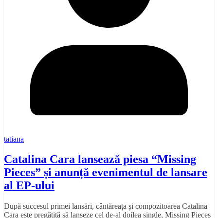
tatiana
Catalina Cara lansează piesa “Missing
Pieces” și anunță evenimentul de lansare
al EP-ului
După succesul primei lansări, cântăreața și compozitoarea Catalina
Cara este pregătită să lanseze cel de-al doilea single, Missing Pieces