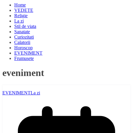
Home
VEDETE
Religie
La zi
Stil de viata
Sanatate
Curiozitati
Calatorii
Horoscop
EVENIMENT
Frumusete
eveniment
EVENIMENT
La zi