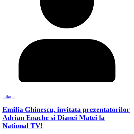
tatiana
Emilia Ghinescu, invitata prezentatorilor
Adrian Enache si Dianei Matei la
National TV!