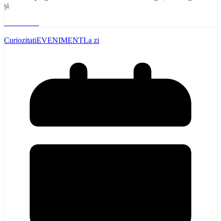
și
Read More
Curiozitati
EVENIMENT
La zi