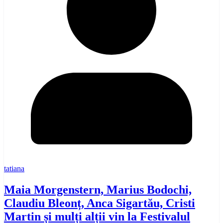
tatiana
Maia Morgenstern, Marius Bodochi,
Claudiu Bleonț, Anca Sigartău, Cristi
Martin și mulți alții vin la Festivalul