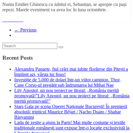
Nunta Emiliei Ghinescu cu iubitul ei, Sebastian, se apropie cu pași
repezi. Marele eveniment va avea loc în luna octombrie.
Read More
← Previous
Recent Posts
Alexandru Panaete, fiul celei mai iubite florărese din Pitești a
împlinit azi, vârsta lui Iisus!
Investiție de 5.000 de dolari într-un viitor campion. Thor,
Cane Corso-ul pregătit sub îndrumarea lui Mihai Nae
Lily Apostol, un nou proiect pe litoral: „România merită
promovată!”Lily Apostol, un nou proiect pe litoral: „România
merită promovată!”
Stars Gala pe scena Operei Naționale București! În premieră
absolută: tripticul Maurice Béjart / Nacho Duato / Shahar
Binyamini
Lada de zestre a ajuns la Paris! Mai multe costume și textile
tradiționale românești sunt expuse într-o locație exclusivistă la