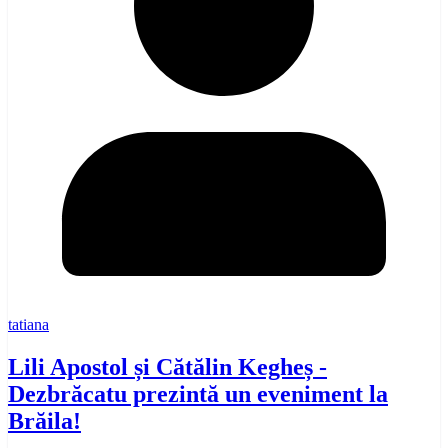
tatiana
Lili Apostol și Cătălin Kegheș -
Dezbrăcatu prezintă un eveniment la
Brăila!