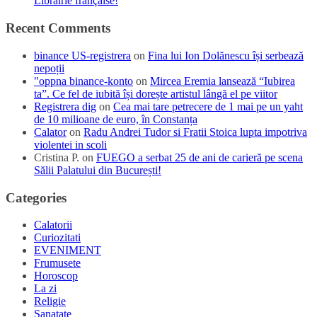
Librairie française!
Recent Comments
binance US-registrera
on
Fina lui Ion Dolănescu își serbează
nepoții
"oppna binance-konto
on
Mircea Eremia lansează “Iubirea
ta”. Ce fel de iubită își dorește artistul lângă el pe viitor
Registrera dig
on
Cea mai tare petrecere de 1 mai pe un yaht
de 10 milioane de euro, în Constanța
Calator
on
Radu Andrei Tudor si Fratii Stoica lupta impotriva
violentei in scoli
Cristina P.
on
FUEGO a serbat 25 de ani de carieră pe scena
Sălii Palatului din București!
Categories
Calatorii
Curiozitati
EVENIMENT
Frumusete
Horoscop
La zi
Religie
Sanatate