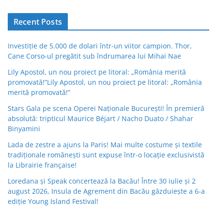
Recent Posts
Investiție de 5.000 de dolari într-un viitor campion. Thor,
Cane Corso-ul pregătit sub îndrumarea lui Mihai Nae
Lily Apostol, un nou proiect pe litoral: „România merită
promovată!”Lily Apostol, un nou proiect pe litoral: „România
merită promovată!”
Stars Gala pe scena Operei Naționale București! În premieră
absolută: tripticul Maurice Béjart / Nacho Duato / Shahar
Binyamini
Lada de zestre a ajuns la Paris! Mai multe costume și textile
tradiționale românești sunt expuse într-o locație exclusivistă
la Librairie française!
Loredana și Speak concertează la Bacău! Între 30 iulie și 2
august 2026, Insula de Agrement din Bacău găzduiește a 6-a
ediție Young Island Festival!