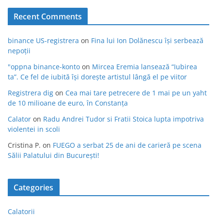
Recent Comments
binance US-registrera
on
Fina lui Ion Dolănescu își serbează
nepoții
"oppna binance-konto
on
Mircea Eremia lansează “Iubirea
ta”. Ce fel de iubită își dorește artistul lângă el pe viitor
Registrera dig
on
Cea mai tare petrecere de 1 mai pe un yaht
de 10 milioane de euro, în Constanța
Calator
on
Radu Andrei Tudor si Fratii Stoica lupta impotriva
violentei in scoli
Cristina P.
on
FUEGO a serbat 25 de ani de carieră pe scena
Sălii Palatului din București!
Categories
Calatorii