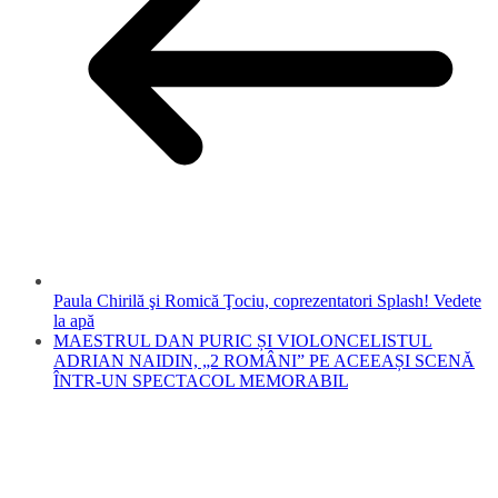
Paula Chirilă şi Romică Ţociu, coprezentatori Splash! Vedete
la apă
MAESTRUL DAN PURIC ȘI VIOLONCELISTUL
ADRIAN NAIDIN, „2 ROMÂNI” PE ACEEAȘI SCENĂ
ÎNTR-UN SPECTACOL MEMORABIL