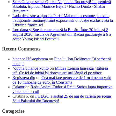
Stars Gala pe scena Operei Naționale București! În premieră
absolută: tripticul Maurice Béjart / Nacho Duato / Shahar
Binyamini
Lada de zestre a ajuns la Paris! Mai multe costume și textile
tradiționale românești sunt expuse într-o locație exclusivistă la
Librairie française!
Loredana și Speak concertează la Bacău! Între 30 iulie și 2
august 2026, Insula de Agrement din Bacău găzduiește a 6-a
ediție Young Island Festival!
Recent Comments
binance US-registrera
on
Fina lui Ion Dolănescu își serbează
nepoții
"oppna binance-konto
on
Mircea Eremia lansează “Iubirea
ta”. Ce fel de iubită își dorește artistul lângă el pe viitor
Registrera dig
on
Cea mai tare petrecere de 1 mai pe un yaht
de 10 milioane de euro, în Constanța
Calator
on
Radu Andrei Tudor si Fratii Stoica lupta impotriva
violentei in scoli
Cristina P.
on
FUEGO a serbat 25 de ani de carieră pe scena
Sălii Palatului din București!
Categories