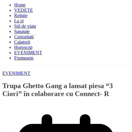
Home
VEDETE
Religie
La zi
Stil de viata
Sanatate
Curiozitati
Calatorii
Horoscop
EVENIMENT
Frumusete
EVENIMENT
Trupa Ghetto Gang a lansat piesa “3
Ciori” în colaborare cu Connect- R