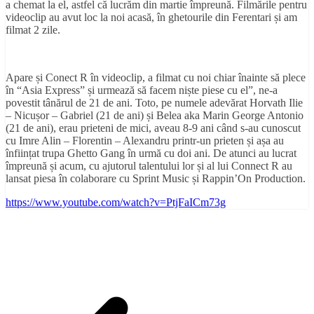
a chemat la el, astfel că lucrăm din martie împreună. Filmările pentru
videoclip au avut loc la noi acasă, în ghetourile din Ferentari și am
filmat 2 zile.
Apare și Conect R în videoclip, a filmat cu noi chiar înainte să plece
în “Asia Express” și urmează să facem niște piese cu el”, ne-a
povestit tânărul de 21 de ani. Toto, pe numele adevărat Horvath Ilie
– Nicușor – Gabriel (21 de ani) și Belea aka Marin George Antonio
(21 de ani), erau prieteni de mici, aveau 8-9 ani când s-au cunoscut
cu Imre Alin – Florentin – Alexandru printr-un prieten și așa au
înființat trupa Ghetto Gang în urmă cu doi ani. De atunci au lucrat
împreună și acum, cu ajutorul talentului lor și al lui Connect R au
lansat piesa în colaborare cu Sprint Music și Rappin’On Production.
https://www.youtube.com/watch?v=PtjFaICm73g