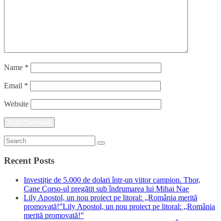
Name
*
Email
*
Website
Recent Posts
Investiție de 5.000 de dolari într-un viitor campion. Thor,
Cane Corso-ul pregătit sub îndrumarea lui Mihai Nae
Lily Apostol, un nou proiect pe litoral: „România merită
promovată!”Lily Apostol, un nou proiect pe litoral: „România
merită promovată!”