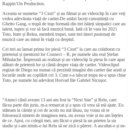
Rappin’On Production.
Aceasta se numetse “3 Ciori” și au filmat și un videoclip în care veți
vedea adevărata viață de cartier.De astăzi faceți cunoștiință cu
Ghetto Gang, o trupă de trap formată din trei băieți simpatici care au
talent, tupeu și vor să facă muzică bună. Iată că în vara lui 2021
Toto, Imre și Belea, membrii trupei, sunt trei tineri pasionați de
muzică care au intrat în viață cu dreptul.
Cei trei au lansat prima lor piesă “3 Ciori” la care au colaborat cu
prietenul și mentorul lor Connect – R, pe numele său real Ștefan
Mihalache. Împreună au realizat și un videoclip la piesa în care apar
alături de prietenii lor și cântă despre viața de cartier. Videoclipul
regizat de Diego nu numai că prezintă imagini din cartier dar arată și
locurile unde au copilărit cei 3. Cum s-a născut trupa ne-a spus chiar
Toto, pe numele lui adevărat Horvad Ilie Gabriel Nicușor.
“Atunci când aveam 13 ani am fost la “Next Star” și Relu, care
făcea parte din juriu, m-a remarcat și a spus că vrea să mă ajute. Eu
stăteam la cămin și cei de acolo nu mă lăsau, nu voiau să se
folosească nimeni de imaginea mea, nu aveau voie și nu am înțeles
de ce. Apoi, cu colegii mei, am făcut o piesă la un prieten la un
studio și i-am trimis-o lui Relu să ne zică o părere. A ascultat-o și ne-