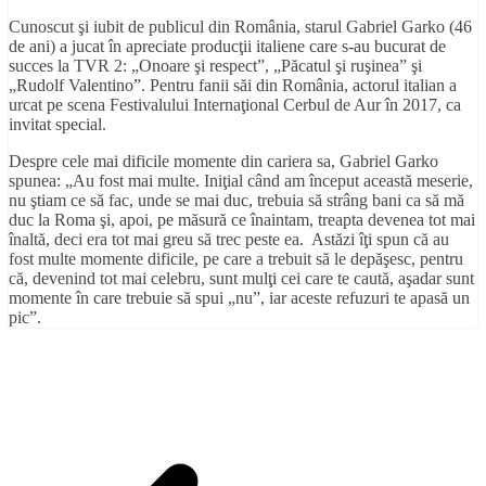
Cunoscut şi iubit de publicul din România, starul Gabriel Garko (46
de ani) a jucat în apreciate producţii italiene care s-au bucurat de
succes la TVR 2: „Onoare şi respect”, „Păcatul şi ruşinea” şi
„Rudolf Valentino”. Pentru fanii săi din România, actorul italian a
urcat pe scena Festivalului Internaţional Cerbul de Aur în 2017, ca
invitat special.
Despre cele mai dificile momente din cariera sa, Gabriel Garko
spunea: „Au fost mai multe. Iniţial când am început această meserie,
nu ştiam ce să fac, unde se mai duc, trebuia să strâng bani ca să mă
duc la Roma şi, apoi, pe măsură ce înaintam, treapta devenea tot mai
înaltă, deci era tot mai greu să trec peste ea. Astăzi îţi spun că au
fost multe momente dificile, pe care a trebuit să le depăşesc, pentru
că, devenind tot mai celebru, sunt mulţi cei care te caută, aşadar sunt
momente în care trebuie să spui „nu”, iar aceste refuzuri te apasă un
pic”.