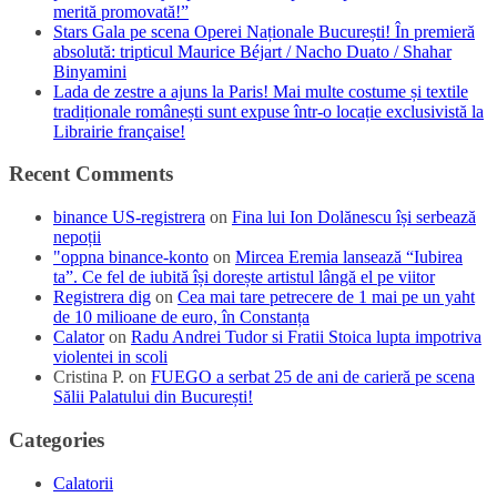
merită promovată!”
Stars Gala pe scena Operei Naționale București! În premieră
absolută: tripticul Maurice Béjart / Nacho Duato / Shahar
Binyamini
Lada de zestre a ajuns la Paris! Mai multe costume și textile
tradiționale românești sunt expuse într-o locație exclusivistă la
Librairie française!
Recent Comments
binance US-registrera
on
Fina lui Ion Dolănescu își serbează
nepoții
"oppna binance-konto
on
Mircea Eremia lansează “Iubirea
ta”. Ce fel de iubită își dorește artistul lângă el pe viitor
Registrera dig
on
Cea mai tare petrecere de 1 mai pe un yaht
de 10 milioane de euro, în Constanța
Calator
on
Radu Andrei Tudor si Fratii Stoica lupta impotriva
violentei in scoli
Cristina P.
on
FUEGO a serbat 25 de ani de carieră pe scena
Sălii Palatului din București!
Categories
Calatorii