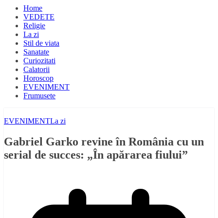
Home
VEDETE
Religie
La zi
Stil de viata
Sanatate
Curiozitati
Calatorii
Horoscop
EVENIMENT
Frumusete
EVENIMENT
La zi
Gabriel Garko revine în România cu un
serial de succes: „În apărarea fiului”