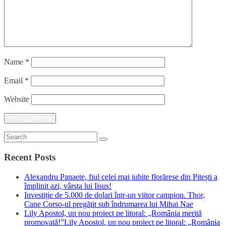
Name
*
Email
*
Website
Recent Posts
Alexandru Panaete, fiul celei mai iubite florărese din Pitești a
împlinit azi, vârsta lui Iisus!
Investiție de 5.000 de dolari într-un viitor campion. Thor,
Cane Corso-ul pregătit sub îndrumarea lui Mihai Nae
Lily Apostol, un nou proiect pe litoral: „România merită
promovată!”Lily Apostol, un nou proiect pe litoral: „România