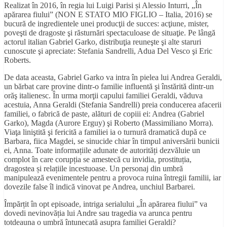
Realizat în 2016, în regia lui Luigi Parisi și Alessio Inturri, „În
apărarea fiului” (NON E STATO MIO FIGLIO – Italia, 2016) se
bucură de ingredientele unei producţii de succes: acţiune, mister,
poveşti de dragoste şi răsturnări spectaculoase de situaţie. Pe lângă
actorul italian Gabriel Garko, distribuţia reuneşte şi alte staruri
cunoscute şi apreciate: Stefania Sandrelli, Adua Del Vesco şi Eric
Roberts.
De data aceasta, Gabriel Garko va intra în pielea lui Andrea Geraldi,
un bărbat care provine dintr-o familie influentă şi înstărită dintr-un
orăş italienesc. În urma morţii capului familiei Geraldi, văduva
acestuia, Anna Geraldi (Stefania Sandrelli) preia conducerea afacerii
familiei, o fabrică de paste, alături de copiii ei: Andrea (Gabriel
Garko), Magda (Aurore Erguy) şi Roberto (Massimiliano Morra).
Viaţa liniştită şi fericită a familiei ia o turnură dramatică după ce
Barbara, fiica Magdei, se sinucide chiar în timpul aniversării bunicii
ei, Anna. Toate informațiile adunate de autorități dezvăluie un
complot în care corupția se amestecă cu invidia, prostituția,
dragostea și relațiile incestuoase. Un personaj din umbră
manipulează evenimentele pentru a provoca ruina întregii familii, iar
dovezile false îl indică vinovat pe Andrea, unchiul Barbarei.
Împărțit în opt episoade, intriga serialului „În apărarea fiului” va
dovedi nevinovăția lui Andre sau tragedia va arunca pentru
totdeauna o umbră întunecată asupra familiei Geraldi?