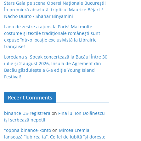
Stars Gala pe scena Operei Naționale București!
În premieră absolută: tripticul Maurice Béjart /
Nacho Duato / Shahar Binyamini
Lada de zestre a ajuns la Paris! Mai multe
costume și textile tradiționale românești sunt
expuse într-o locație exclusivistă la Librairie
française!
Loredana și Speak concertează la Bacău! Între 30
iulie și 2 august 2026, Insula de Agrement din
Bacău găzduiește a 6-a ediție Young Island
Festival!
Recent Comments
binance US-registrera
on
Fina lui Ion Dolănescu
își serbează nepoții
"oppna binance-konto
on
Mircea Eremia
lansează “Iubirea ta”. Ce fel de iubită își dorește