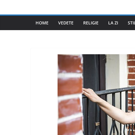
Skip
to
content
HOME
VEDETE
RELIGIE
LA ZI
STI