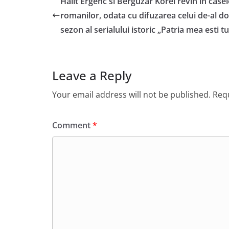
Halit Ergenc si Berguzar Korel revin in casel
romanilor, odata cu difuzarea celui de-al do
sezon al serialului istoric „Patria mea esti tu
Leave a Reply
Your email address will not be published.
Requ
Comment
*