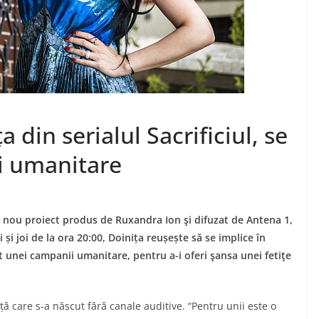
 din serialul Sacrificiul, se
i umanitare
i nou proiect produs de Ruxandra Ion şi difuzat de Antena 1,
i și joi de la ora 20:00, Doinița reușește să se implice în
t unei campanii umanitare, pentru a-i oferi şansa unei fetiţe
iță care s-a născut fără canale auditive. “Pentru unii este o