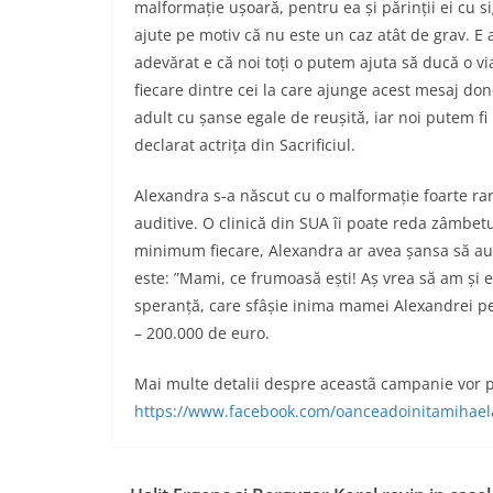
malformație ușoară, pentru ea și părinții ei cu s
ajute pe motiv că nu este un caz atât de grav. E 
adevărat e că noi toți o putem ajuta să ducă o vi
fiecare dintre cei la care ajunge acest mesaj done
adult cu șanse egale de reușită, iar noi putem fi
declarat actrița din Sacrificiul.
Alexandra s-a născut cu o malformație foarte rară
auditive. O clinică din SUA îi poate reda zâmbetu
minimum fiecare, Alexandra ar avea șansa să audă
este: ”Mami, ce frumoasă ești! Aș vrea să am și e
speranță, care sfâșie inima mamei Alexandrei pen
– 200.000 de euro.
Mai multe detalii despre aceastã campanie vor p
https://www.facebook.com/oanceadoinitamihael