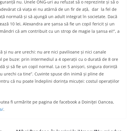
iguranță nu. Unele ONG-uri au refuzat să o reprezinte și să o
adevărat că viața ei nu atârnă de un fir de ață, dar la fel de
ață normală și să ajungă un adult integrat în societate. Dacă
ază 10 lei, Alexandra are șansa să fie un copil fericit și un
 mândri că am contribuit cu un strop de magie la șansa ei!”, a
 și nu are urechi: nu are nici pavilioane și nici canale
l pe buze: prin intermediul a 4 operații cu o durată de 8 ore
 și să fie un copil normal. La cei 5 anișori, singura dorință
u urechi ca tine”. Cuvinte spuse din inimă și pline de
tru că nu poate îndeplini dorința micuței: costul operațiilor
utea fi urmãrite pe pagina de facebook a Doiniţei Oancea,
a/
.