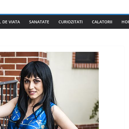
L DE VIATA
SANATATE
CURIOZITATI
CALATORII
HO