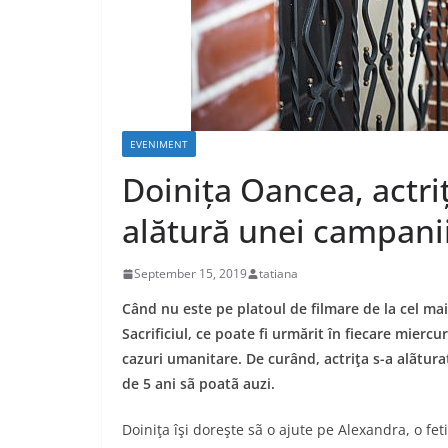
EVENIMENT
Doinița Oancea, actrița
alătură unei campani
September 15, 2019
tatiana
Când nu este pe platoul de filmare de la cel ma
Sacrificiul, ce poate fi urmărit în fiecare miercur
cazuri umanitare. De curând, actriţa s-a alãtura
de 5 ani sã poatã auzi.
Doiniţa îşi doreşte sã o ajute pe Alexandra, o fet