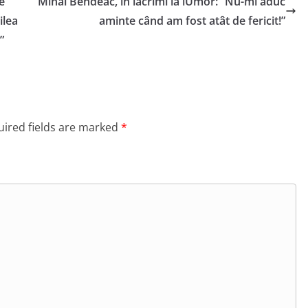
e
Mihai Bendeac, în lacrimi la iUmor: “Nu-mi aduc
ilea
aminte când am fost atât de fericit!”
”
ired fields are marked
*