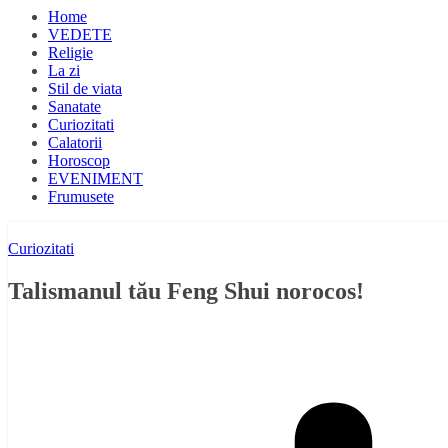
Home
VEDETE
Religie
La zi
Stil de viata
Sanatate
Curiozitati
Calatorii
Horoscop
EVENIMENT
Frumusete
Curiozitati
Talismanul tău Feng Shui norocos!