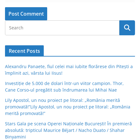
Recent Posts
Alexandru Panaete, fiul celei mai iubite florărese din Pitești a
împlinit azi, vârsta lui Iisus!
Investiție de 5.000 de dolari într-un viitor campion. Thor,
Cane Corso-ul pregătit sub îndrumarea lui Mihai Nae
Lily Apostol, un nou proiect pe litoral: „România merită
promovată!”Lily Apostol, un nou proiect pe litoral: „România
merită promovată!”
Stars Gala pe scena Operei Naționale București! În premieră
absolută: tripticul Maurice Béjart / Nacho Duato / Shahar
Binyamini