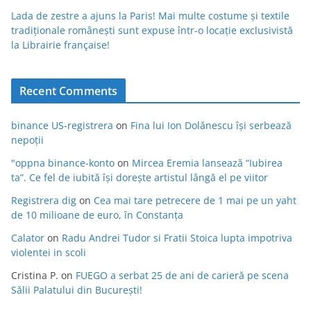
Lada de zestre a ajuns la Paris! Mai multe costume și textile
tradiționale românești sunt expuse într-o locație exclusivistă
la Librairie française!
Recent Comments
binance US-registrera
on
Fina lui Ion Dolănescu își serbează
nepoții
"oppna binance-konto
on
Mircea Eremia lansează “Iubirea
ta”. Ce fel de iubită își dorește artistul lângă el pe viitor
Registrera dig
on
Cea mai tare petrecere de 1 mai pe un yaht
de 10 milioane de euro, în Constanța
Calator
on
Radu Andrei Tudor si Fratii Stoica lupta impotriva
violentei in scoli
Cristina P.
on
FUEGO a serbat 25 de ani de carieră pe scena
Sălii Palatului din București!