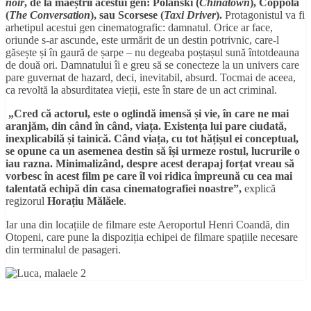
noir
, de la maeștrii acestui gen: Polanski (
Chinatown
), Coppola
(
The Conversation
), sau Scorsese (
Taxi Driver
).
Protagonistul va fi
arhetipul acestui gen cinematografic: damnatul. Orice ar face,
oriunde s-ar ascunde, este urmărit de un destin potrivnic, care-l
găsește și în gaură de șarpe – nu degeaba poștașul sună întotdeauna
de două ori. Damnatului îi e greu să se conecteze la un univers care
pare guvernat de hazard, deci, inevitabil, absurd. Tocmai de aceea,
ca revoltă la absurditatea vieții, este în stare de un act criminal.
„Cred că actorul, este o oglindă imensă și vie, în care ne mai
aranjăm, din când în când, viața. Existența lui pare ciudată,
inexplicabilă și tainică. Când viața, cu tot hățișul ei conceptual,
se opune ca un asemenea destin să își urmeze rostul, lucrurile o
iau razna. Minimalizând, despre acest derapaj forțat vreau să
vorbesc în acest film pe care îl voi ridica împreună cu cea mai
talentată echipă din casa cinematografiei noastre”,
explică
regizorul
Horațiu Mălăele
.
Iar una din locațiile de filmare este Aeroportul Henri Coandă, din
Otopeni, care pune la dispoziția echipei de filmare spațiile necesare
din terminalul de pasageri.