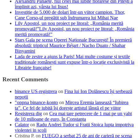
Alexandru Panaete, fiul celei mai iubite florărese din Pitești a
împlinit azi, vârsta lui Iisus!
Investiție de 5.000 de dolari într-un viitor campion. Thor,
Cane Corso-ul pregătit sub îndrumarea lui Mihai Nae
Lily Apostol, un nou proiect pe litoral: „România merită
promovată!”Lily Apostol, un nou proiect pe litoral: „România
merită promovată!”
Stars Gala pe scena Operei Naționale București! În premieră
absolută: tripticul Maurice Béjart / Nacho Duato / Shahar
Binyamini
Lada de zestre a ajuns la Paris! Mai multe costume și textile
tradiționale românești sunt expuse într-o locație exclusivistă la
Librairie française!
Recent Comments
binance US-registrera
on
Fina lui Ion Dolănescu își serbează
nepoții
"oppna binance-konto
on
Mircea Eremia lansează “Iubirea
ta”. Ce fel de iubită își dorește artistul lângă el pe viitor
Registrera dig
on
Cea mai tare petrecere de 1 mai pe un yaht
de 10 milioane de euro, în Constanța
Calator
on
Radu Andrei Tudor si Fratii Stoica lupta impotriva
violentei in scoli
Cristina P.
on
FUEGO a serbat 25 de ani de carieră pe scena