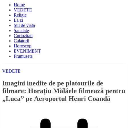
Home
VEDETE
Religie
La zi
Stil de viata
Sanatate
Curiozitati
Calatorii
Horoscop
EVENIMENT
Frumusete
VEDETE
Imagini inedite de pe platourile de
filmare: Horațiu Mălăele filmează pentru
„Luca” pe Aeroportul Henri Coandă