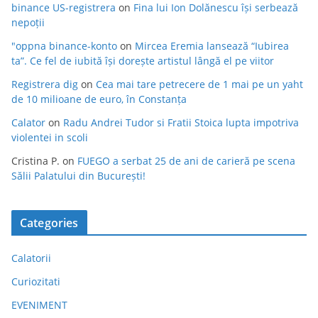
binance US-registrera
on
Fina lui Ion Dolănescu își serbează
nepoții
"oppna binance-konto
on
Mircea Eremia lansează “Iubirea
ta”. Ce fel de iubită își dorește artistul lângă el pe viitor
Registrera dig
on
Cea mai tare petrecere de 1 mai pe un yaht
de 10 milioane de euro, în Constanța
Calator
on
Radu Andrei Tudor si Fratii Stoica lupta impotriva
violentei in scoli
Cristina P.
on
FUEGO a serbat 25 de ani de carieră pe scena
Sălii Palatului din București!
Categories
Calatorii
Curiozitati
EVENIMENT