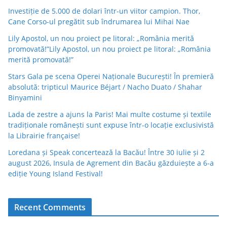
Investiție de 5.000 de dolari într-un viitor campion. Thor,
Cane Corso-ul pregătit sub îndrumarea lui Mihai Nae
Lily Apostol, un nou proiect pe litoral: „România merită
promovată!”Lily Apostol, un nou proiect pe litoral: „România
merită promovată!”
Stars Gala pe scena Operei Naționale București! În premieră
absolută: tripticul Maurice Béjart / Nacho Duato / Shahar
Binyamini
Lada de zestre a ajuns la Paris! Mai multe costume și textile
tradiționale românești sunt expuse într-o locație exclusivistă
la Librairie française!
Loredana și Speak concertează la Bacău! Între 30 iulie și 2
august 2026, Insula de Agrement din Bacău găzduiește a 6-a
ediție Young Island Festival!
Recent Comments