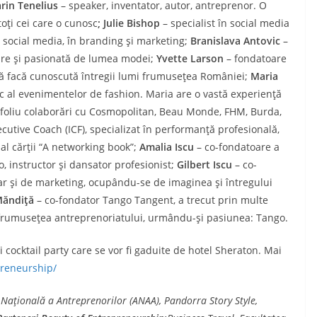
rin Tenelius
– speaker, inventator, autor, antreprenor. O
oţi cei care o cunosc
; Julie Bishop
– specialist în social media
e social media, în branding şi marketing;
Branislava Antovic
–
oare şi pasionată de lumea modei;
Yvette Larson
– fondatoare
să facă cunoscută întregii lumi frumuseţea României;
Maria
tic al evenimentelor de fashion. Maria are o vastă experienţă
tofoliu colaborări cu Cosmopolitan, Beau Monde, FHM, Burda,
ecutive Coach (ICF)
, specializat în performanţă profesională,
al cărţii “A networking book”;
Amalia Iscu
– co-fondatoare a
, instructor şi dansator profesionist;
Gilbert Iscu
– co-
ar şi de marketing, ocupându-se de imaginea şi întregului
Măndiţă
– co-fondator Tango Tangent, a trecut prin multe
frumuseţea antreprenoriatului, urmându-şi pasiunea: Tango.
 cocktail party care se vor fi gaduite de hotel Sheraton. Mai
preneurship/
a Naţională a Antreprenorilor (ANAA), Pandorra Story Style,