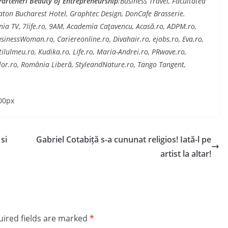
Parteneri Beauty of Entrepreneurship
:Business Travel, Facultatea
eraton Bucharest Hotel, Graphtec Design, DonCafe Brasserie.
ia TV, 7life.ro, 9AM, Academia Caţavencu, Acasă.ro, ADPM.ro,
sinessWoman.ro, Cariereonline.ro, Divahair.ro, ejobs.ro, Eva.ro,
tilulmeu.ro, Kudika.ro, Life.ro, Maria-Andrei.ro, PRwave.ro,
elor.ro, România Liberă, StyleandNature.ro, Tango Tangent,
si
Gabriel Cotabiță s-a cununat religios! Iată-l pe
artist la altar!
ired fields are marked
*