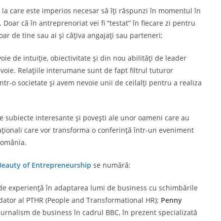
la care este imperios necesar să îţi răspunzi în momentul în
Doar că în antreprenoriat vei fi “testat” în fiecare zi pentru
oar de tine sau ai şi câţiva angajaţi sau parteneri;
oie de intuiţie, obiectivitate şi din nou abilităţi de leader
voie. Relaţiile interumane sunt de fapt filtrul tuturor
tr-o societate şi avem nevoie unii de ceilalţi pentru a realiza
 subiecte interesante şi poveşti ale unor oameni care au
naţionali care vor transforma o conferinţă într-un eveniment
România.
Beauty of Entrepreneurship
se numără:
de experienţă în adaptarea lumi de business cu schimbările
ndator al PTHR (People and Transformational HR);
Penny
jurnalism de business în cadrul BBC, în prezent specializată