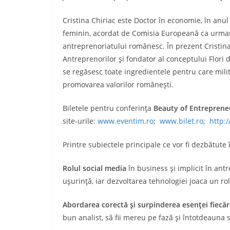
Cristina Chiriac este Doctor în economie, în anu
feminin, acordat de Comisia Europeană ca urmar
antreprenoriatului românesc. În prezent Cristina
Antreprenorilor şi fondator al conceptului Flori d
se regăsesc toate ingredientele pentru care milit
promovarea valorilor româneşti.
Biletele pentru conferinţa
Beauty of Entreprene
site-urile:
www.eventim.ro
;
www.bilet.ro
;
http:/
Printre subiectele principale ce vor fi dezbătute
Rolul social media
în business şi implicit în ant
uşurinţă, iar dezvoltarea tehnologiei joaca un ro
Abordarea corectă şi surpinderea esenţei fiecăre
bun analist, să fii mereu pe fază şi întotdeauna să ş