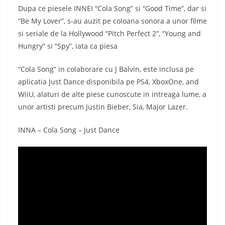
Dupa ce piesele INNEI “Cola Song” si “Good Time”, dar si
“Be My Lover”, s-au auzit pe coloana sonora a unor filme
si seriale de la Hollywood “Pitch Perfect 2”, “Young and
Hungry” si “Spy”, iata ca piesa
“Cola Song” in colaborare cu J Balvin, este inclusa pe
aplicatia Just Dance disponibila pe PS4, XboxOne, and
WiiU, alaturi de alte piese cunoscute in intreaga lume, a
unor artisti precum Justin Bieber, Sia, Major Lazer.
INNA – Cola Song – Just Dance