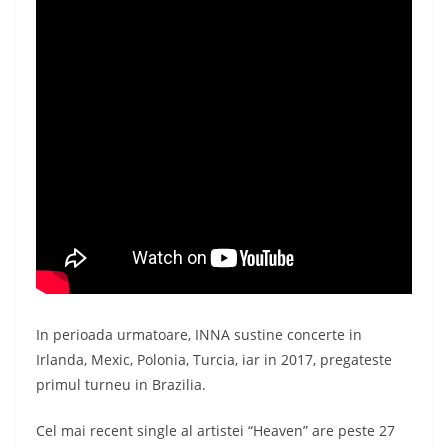
In perioada urmatoare, INNA sustine concerte in
Irlanda, Mexic, Polonia, Turcia, iar in 2017, pregateste
primul turneu in Brazilia.
Cel mai recent single al artistei “Heaven” are peste 27