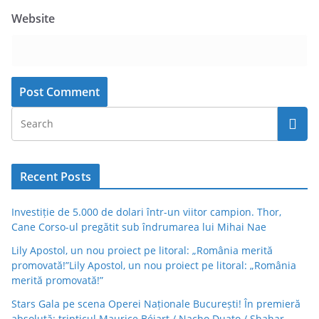
Website
Recent Posts
Investiție de 5.000 de dolari într-un viitor campion. Thor,
Cane Corso-ul pregătit sub îndrumarea lui Mihai Nae
Lily Apostol, un nou proiect pe litoral: „România merită
promovată!”Lily Apostol, un nou proiect pe litoral: „România
merită promovată!”
Stars Gala pe scena Operei Naționale București! În premieră
absolută: tripticul Maurice Béjart / Nacho Duato / Shahar