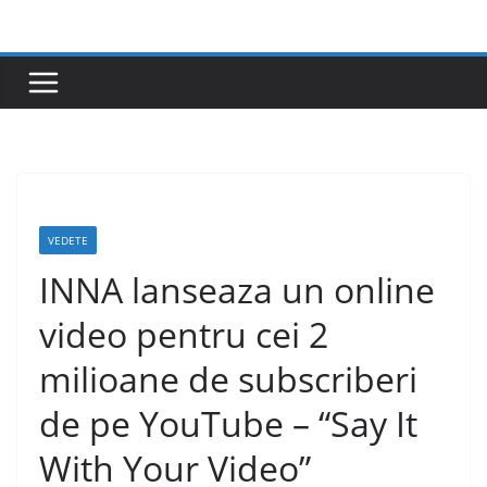
Skip
to
content
VEDETE
INNA lanseaza un online
video pentru cei 2
milioane de subscriberi
de pe YouTube – “Say It
With Your Video”