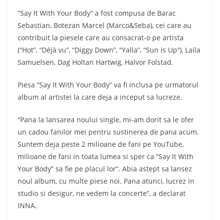
“Say It With Your Body” a fost compusa de Barac
Sebastian, Botezan Marcel (Marco&Seba), cei care au
contribuit la piesele care au consacrat-o pe artista
(“Hot”, “Déjà vu”, “Diggy Down”, “Yalla”, “Sun is Up”), Laila
Samuelsen, Dag Holtan Hartwig, Halvor Folstad.
Piesa “Say It With Your Body” va fi inclusa pe urmatorul
album al artistei la care deja a inceput sa lucreze.
“Pana la lansarea noului single, mi-am dorit sa le ofer
un cadou fanilor mei pentru sustinerea de pana acum.
Suntem deja peste 2 milioane de fani pe YouTube,
milioane de fani in toata lumea si sper ca “Say It With
Your Body” sa fie pe placul lor”. Abia astept sa lansez
noul album, cu multe piese noi. Pana atunci, lucrez in
studio si desigur, ne vedem la concerte”, a declarat
INNA.