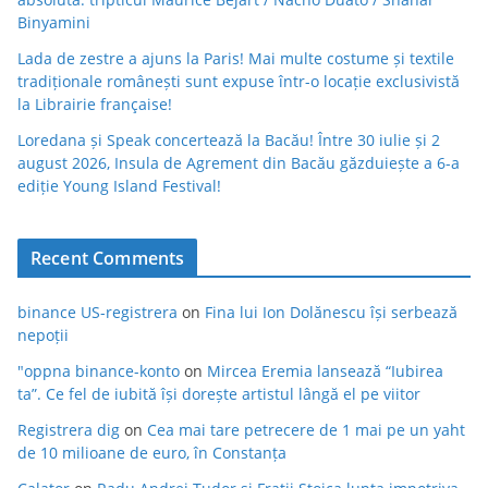
Binyamini
Lada de zestre a ajuns la Paris! Mai multe costume și textile
tradiționale românești sunt expuse într-o locație exclusivistă
la Librairie française!
Loredana și Speak concertează la Bacău! Între 30 iulie și 2
august 2026, Insula de Agrement din Bacău găzduiește a 6-a
ediție Young Island Festival!
Recent Comments
binance US-registrera
on
Fina lui Ion Dolănescu își serbează
nepoții
"oppna binance-konto
on
Mircea Eremia lansează “Iubirea
ta”. Ce fel de iubită își dorește artistul lângă el pe viitor
Registrera dig
on
Cea mai tare petrecere de 1 mai pe un yaht
de 10 milioane de euro, în Constanța