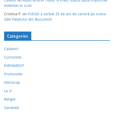
Calator
on
Radu Andrei Tudor si Fratii Stoica lupta impotriva
violentei in scoli
Cristina P.
on
FUEGO a serbat 25 de ani de carieră pe scena
Sălii Palatului din București!
Categories
Calatorii
Curiozitati
EVENIMENT
Frumusete
Horoscop
La zi
Religie
Sanatate