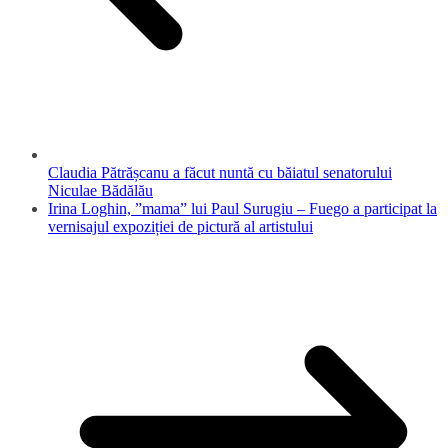
Claudia Pătrășcanu a făcut nuntă cu băiatul senatorului
Niculae Bădălău
Irina Loghin, ”mama” lui Paul Surugiu – Fuego a participat la
vernisajul expoziției de pictură al artistului