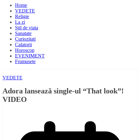
Home
VEDETE
Religie
La zi
Stil de viata
Sanatate
Curiozitati
Calatorii
Horoscop
EVENIMENT
Frumusete
VEDETE
Adora lansează single-ul “That look”!
VIDEO