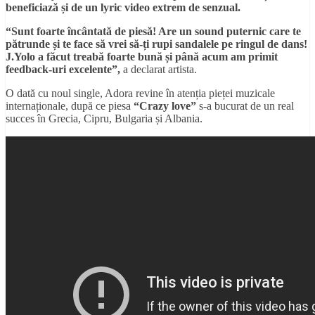
beneficiază și de un lyric video extrem de senzual.
“Sunt foarte încântată de piesă! Are un sound puternic care te
pătrunde și te face să vrei să-ți rupi sandalele pe ringul de dans!
J.Yolo a făcut treabă foarte bună și până acum am primit
feedback-uri excelente”,
a declarat artista.
O dată cu noul single, Adora revine în atenția pieței muzicale
internaționale, după ce piesa
“Crazy love”
s-a bucurat de un real
succes în Grecia, Cipru, Bulgaria și Albania.