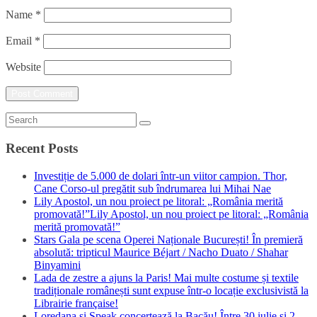
Name
*
Email
*
Website
Recent Posts
Investiție de 5.000 de dolari într-un viitor campion. Thor,
Cane Corso-ul pregătit sub îndrumarea lui Mihai Nae
Lily Apostol, un nou proiect pe litoral: „România merită
promovată!”Lily Apostol, un nou proiect pe litoral: „România
merită promovată!”
Stars Gala pe scena Operei Naționale București! În premieră
absolută: tripticul Maurice Béjart / Nacho Duato / Shahar
Binyamini
Lada de zestre a ajuns la Paris! Mai multe costume și textile
tradiționale românești sunt expuse într-o locație exclusivistă la
Librairie française!
Loredana și Speak concertează la Bacău! Între 30 iulie și 2