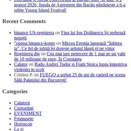
august 2026, Insula de Agrement din Bacău găzduiește a 6-a
ediție Young Island Festival!
Recent Comments
binance US-registrera
on
Fina lui Ion Dolănescu își serbează
nepoții
"oppna binance-konto
on
Mircea Eremia lansează “Iubirea
ta”. Ce fel de iubită își dorește artistul lângă el pe viitor
Registrera dig
on
Cea mai tare petrecere de 1 mai pe un yaht
de 10 milioane de euro, în Constanța
Calator
on
Radu Andrei Tudor si Fratii Stoica lupta impotriva
violentei in scoli
Cristina P.
on
FUEGO a serbat 25 de ani de carieră pe scena
Sălii Palatului din București!
Categories
Calatorii
Curiozitati
EVENIMENT
Frumusete
Horoscop
La zi