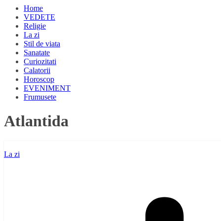
Home
VEDETE
Religie
La zi
Stil de viata
Sanatate
Curiozitati
Calatorii
Horoscop
EVENIMENT
Frumusete
Atlantida
La zi