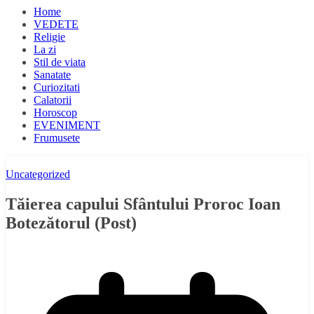
Home
VEDETE
Religie
La zi
Stil de viata
Sanatate
Curiozitati
Calatorii
Horoscop
EVENIMENT
Frumusete
Uncategorized
Tăierea capului Sfântului Proroc Ioan
Botezătorul (Post)