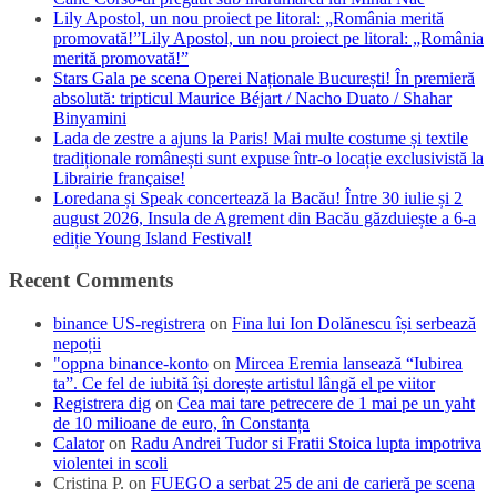
Lily Apostol, un nou proiect pe litoral: „România merită
promovată!”Lily Apostol, un nou proiect pe litoral: „România
merită promovată!”
Stars Gala pe scena Operei Naționale București! În premieră
absolută: tripticul Maurice Béjart / Nacho Duato / Shahar
Binyamini
Lada de zestre a ajuns la Paris! Mai multe costume și textile
tradiționale românești sunt expuse într-o locație exclusivistă la
Librairie française!
Loredana și Speak concertează la Bacău! Între 30 iulie și 2
august 2026, Insula de Agrement din Bacău găzduiește a 6-a
ediție Young Island Festival!
Recent Comments
binance US-registrera
on
Fina lui Ion Dolănescu își serbează
nepoții
"oppna binance-konto
on
Mircea Eremia lansează “Iubirea
ta”. Ce fel de iubită își dorește artistul lângă el pe viitor
Registrera dig
on
Cea mai tare petrecere de 1 mai pe un yaht
de 10 milioane de euro, în Constanța
Calator
on
Radu Andrei Tudor si Fratii Stoica lupta impotriva
violentei in scoli
Cristina P.
on
FUEGO a serbat 25 de ani de carieră pe scena