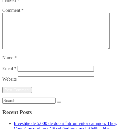
marked
*
Comment
*
Name
*
Email
*
Website
Recent Posts
Investiție de 5.000 de dolari într-un viitor campion. Thor,
Cane Corso-ul pregătit sub îndrumarea lui Mihai Nae