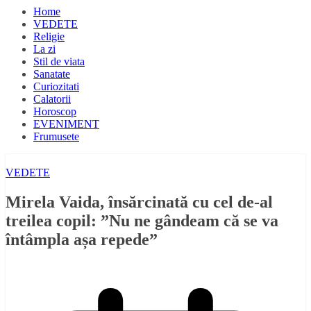
Home
VEDETE
Religie
La zi
Stil de viata
Sanatate
Curiozitati
Calatorii
Horoscop
EVENIMENT
Frumusete
VEDETE
Mirela Vaida, însărcinată cu cel de-al
treilea copil: ”Nu ne gândeam că se va
întâmpla așa repede”