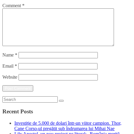
Comment
*
Name
*
Email
*
Website
Recent Posts
Investiție de 5.000 de dolari într-un viitor campion. Thor,
Cane Corso-ul pregătit sub îndrumarea lui Mihai Nae
Lily Apostol, un nou proiect pe litoral: „România merită