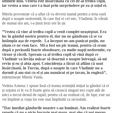
ultimele luni. Vedeta este însărcinată cu cel de-al treilea copil,
iar vestea a una care i-a luat prin surprindere pe ea și soțul ei.
Mirela povestește că a aflat că va deveni mamă pentru a treia oară
după o noapte nedormită, în care fiul ei cel mic, Vladimir, în vârstă
de numai doi ani, i-a ținut trezi ore în șir.
”Vestea că vine al treilea copil a venit complet neașteptat. Era
loc în gândul nostru pentru el, dar nu ne gândeam că se va
întâmpla așa de repede. La început ne-am panicat puțin, nu
știam ce ne vom face. Mi-a fost un pic teamă, pentru că eram
după o perioadă foarte obositoare, cu multe nopți nedormite, cu
viroze și răceli. Speram ca al treilea copil să vină după ce
Vladimir va învăța măcar să doarmă o noapte întreagă, să-mi
revin și eu și abia apoi. Coincidența a făcut să aflăm că sunt
însărcinată, în Turcia, după o noapte în care Vladimir nu a
dormit și am stat cu el și am numărat oi pe tavan, în engleză”,
mărturisește Mirela Vaida.
Vedeta Antena 1 spune însă că teama resimțită inițial la gândul că ei
și soțului ei le va fi foarte greu să crească singuri trei copii atât de
mici a trecut destul de rapid, pentru că au realizat că, de fapt, este un
vis împlinit și viața lor este mai împlinită ca niciodată.
”Dar imediat gândurile noastre s-au luminat. Am realizat foarte
repede că nu e nicio bucurie mai mare, mai ales că noi mereu