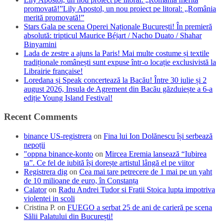
promovată!”Lily Apostol, un nou proiect pe litoral: „România
merită promovată!”
Stars Gala pe scena Operei Naționale București! În premieră
absolută: tripticul Maurice Béjart / Nacho Duato / Shahar
Binyamini
Lada de zestre a ajuns la Paris! Mai multe costume și textile
tradiționale românești sunt expuse într-o locație exclusivistă la
Librairie française!
Loredana și Speak concertează la Bacău! Între 30 iulie și 2
august 2026, Insula de Agrement din Bacău găzduiește a 6-a
ediție Young Island Festival!
Recent Comments
binance US-registrera
on
Fina lui Ion Dolănescu își serbează
nepoții
"oppna binance-konto
on
Mircea Eremia lansează “Iubirea
ta”. Ce fel de iubită își dorește artistul lângă el pe viitor
Registrera dig
on
Cea mai tare petrecere de 1 mai pe un yaht
de 10 milioane de euro, în Constanța
Calator
on
Radu Andrei Tudor si Fratii Stoica lupta impotriva
violentei in scoli
Cristina P.
on
FUEGO a serbat 25 de ani de carieră pe scena
Sălii Palatului din București!