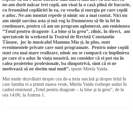
ne-am dorit măcar trei copii, am visat la o casă plină de bucurie,
cu freamătul copilăriei în ea, cu veselia și energia pe care copiii
o aduc. Ne-am montat repede și nimic nu a mai contat. Nici nu
am simțit sarcina asta și mă rog la Dumnezeu să fie la fel în
continuare, pentru că am un program aglomerat, am emisiunea
”Totul pentru dragoste- La bine și la greu”, zilnic, în direct, am
spectatcole în weekend la Teatrul de Revistă Constantin
Tănase, joc în musicalul Mamma Mia și, în plus, sunt
evenimentele private care sunt programate. Pentru mine copiii
sunt cea mai mare realizare, nimic nu se compară cu împlinirea
pe care ei o aduc în viața noastră, nu consider că ei pot sta în
calea proietelor profesionale, ba dimpotrivă, simt că ei ne
motivează să ne dorim mai mult”,
spune Mirela Vaida.
Mai multe dezvãluiri despre cea de-a treia sarcinã şi despre felul în
care familia ei a primit marea veste, Mirela Vaida vorbeşte astãzi în
cadrul emisiunii „Totul pentru dragoste – la bine şi la greu”, de la
ora 14:00, la Antena 1.