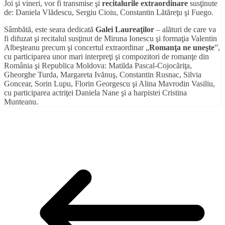
Joi şi vineri, vor fi transmise şi
recitalurile extraordinare
susţinute
de: Daniela Vlădescu, Sergiu Cioiu, Constantin Lătăreţu şi Fuego.
Sâmbătă, este seara dedicată
Galei Laureaţilor
– alături de care va
fi difuzat şi recitalul susţinut de Miruna Ionescu şi formaţia Valentin
Albeşteanu precum şi concertul extraordinar „
Romanţa ne uneşte
”,
cu participarea unor mari interpreţi şi compozitori de romanţe din
România şi Republica Moldova: Matilda Pascal-Cojocăriţa,
Gheorghe Turda, Margareta Ivănuş, Constantin Rusnac, Silvia
Goncear, Sorin Lupu, Florin Georgescu şi Alina Mavrodin Vasiliu,
cu participarea actriţei Daniela Nane şi a harpistei
Cristina
Munteanu.