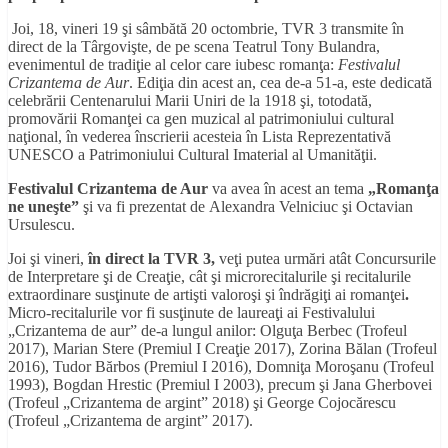
Joi, 18, vineri 19 şi sâmbătă 20 octombrie, TVR 3 transmite în
direct de la
Târgovişte, de pe scena Teatrul Tony Bulandra,
evenimentul de tradiţie al celor care iubesc romanţa:
Festivalul
Crizantema de Aur
. Ediţia din acest an, cea de-a 51-a, este dedicată
celebrării Centenarului Marii Uniri de la 1918 şi, totodată,
promovării Romanţei ca gen muzical al patrimoniului cultural
naţional, în vederea înscrierii acesteia în Lista Reprezentativă
UNESCO a Patrimoniului Cultural Imaterial al Umanităţii.
Festivalul Crizantema de Aur
va avea în acest an tema
„Romanţa
ne uneşte”
şi va fi prezentat de
Alexandra Velniciuc şi Octavian
Ursulescu.
Joi şi vineri,
în direct la TVR 3,
veţi putea urmări atât Concursurile
de Interpretare şi de Creaţie, cât şi microrecitalurile şi recitalurile
extraordinare susţinute de artişti valoroşi şi îndrăgiţi ai romanţei
.
Micro-recitalurile vor fi susţinute de laureaţi ai Festivalului
„Crizantema de aur” de-a lungul anilor:
Olguţa Berbec (Trofeul
2017), Marian Stere (Premiul I Creaţie 2017), Zorina Bălan (Trofeul
2016), Tudor Bărbos (Premiul I 2016), Domniţa Moroşanu (Trofeul
1993), Bogdan Hrestic (Premiul I 2003), precum şi Jana Gherbovei
(Trofeul „Crizantema de argint” 2018) şi George Cojocărescu
(Trofeul „Crizantema de argint” 2017).