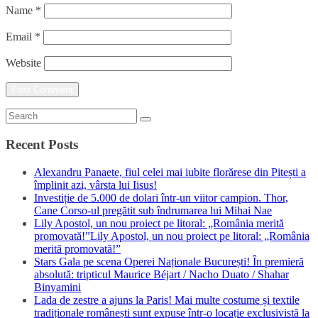
Name
*
Email
*
Website
Recent Posts
Alexandru Panaete, fiul celei mai iubite florărese din Pitești a
împlinit azi, vârsta lui Iisus!
Investiție de 5.000 de dolari într-un viitor campion. Thor,
Cane Corso-ul pregătit sub îndrumarea lui Mihai Nae
Lily Apostol, un nou proiect pe litoral: „România merită
promovată!”Lily Apostol, un nou proiect pe litoral: „România
merită promovată!”
Stars Gala pe scena Operei Naționale București! În premieră
absolută: tripticul Maurice Béjart / Nacho Duato / Shahar
Binyamini
Lada de zestre a ajuns la Paris! Mai multe costume și textile
tradiționale românești sunt expuse într-o locație exclusivistă la