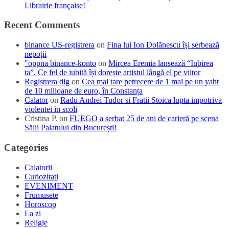
Librairie française!
Recent Comments
binance US-registrera
on
Fina lui Ion Dolănescu își serbează
nepoții
"oppna binance-konto
on
Mircea Eremia lansează “Iubirea
ta”. Ce fel de iubită își dorește artistul lângă el pe viitor
Registrera dig
on
Cea mai tare petrecere de 1 mai pe un yaht
de 10 milioane de euro, în Constanța
Calator
on
Radu Andrei Tudor si Fratii Stoica lupta impotriva
violentei in scoli
Cristina P.
on
FUEGO a serbat 25 de ani de carieră pe scena
Sălii Palatului din București!
Categories
Calatorii
Curiozitati
EVENIMENT
Frumusete
Horoscop
La zi
Religie