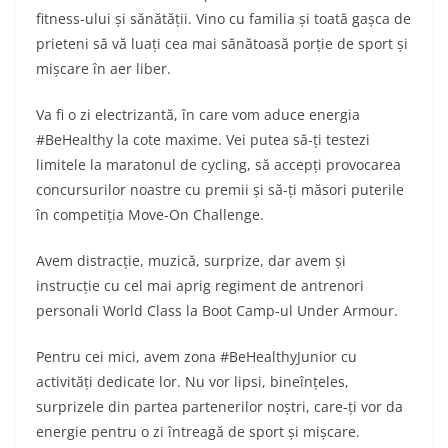
fitness-ului și sănătății. Vino cu familia și toată gașca de
prieteni să vă luați cea mai sănătoasă porție de sport și
mișcare în aer liber.
Va fi o zi electrizantă, în care vom aduce energia
#BeHealthy la cote maxime. Vei putea să-ți testezi
limitele la maratonul de cycling, să accepți provocarea
concursurilor noastre cu premii și să-ți măsori puterile
în competiția Move-On Challenge.
Avem distracție, muzică, surprize, dar avem și
instrucție cu cel mai aprig regiment de antrenori
personali World Class la Boot Camp-ul Under Armour.
Pentru cei mici, avem zona #BeHealthyJunior cu
activități dedicate lor. Nu vor lipsi, bineînțeles,
surprizele din partea partenerilor noștri, care-ți vor da
energie pentru o zi întreagă de sport și mișcare.