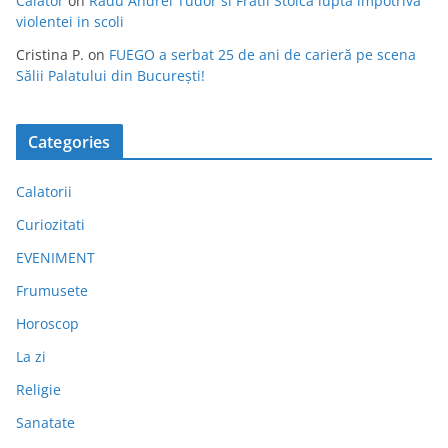
Calator
on
Radu Andrei Tudor si Fratii Stoica lupta impotriva
violentei in scoli
Cristina P.
on
FUEGO a serbat 25 de ani de carieră pe scena
Sălii Palatului din București!
Categories
Calatorii
Curiozitati
EVENIMENT
Frumusete
Horoscop
La zi
Religie
Sanatate