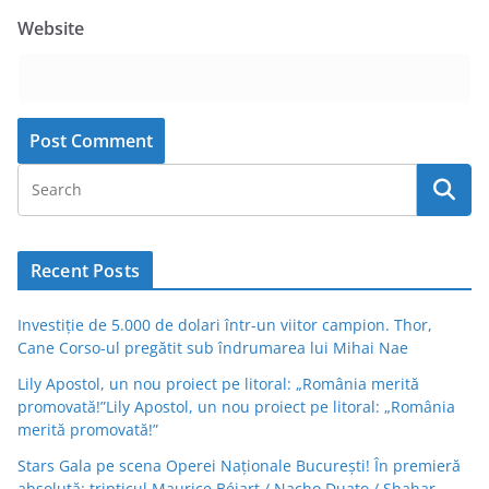
Website
Recent Posts
Investiție de 5.000 de dolari într-un viitor campion. Thor,
Cane Corso-ul pregătit sub îndrumarea lui Mihai Nae
Lily Apostol, un nou proiect pe litoral: „România merită
promovată!”Lily Apostol, un nou proiect pe litoral: „România
merită promovată!”
Stars Gala pe scena Operei Naționale București! În premieră
absolută: tripticul Maurice Béjart / Nacho Duato / Shahar