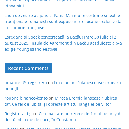
Binyamini
Lada de zestre a ajuns la Paris! Mai multe costume și textile
tradiționale românești sunt expuse într-o locație exclusivistă
la Librairie française!
Loredana și Speak concertează la Bacău! Între 30 iulie și 2
august 2026, Insula de Agrement din Bacău găzduiește a 6-a
ediție Young Island Festival!
Recent Comments
binance US-registrera
on
Fina lui Ion Dolănescu își serbează
nepoții
"oppna binance-konto
on
Mircea Eremia lansează “Iubirea
ta”. Ce fel de iubită își dorește artistul lângă el pe viitor
Registrera dig
on
Cea mai tare petrecere de 1 mai pe un yaht
de 10 milioane de euro, în Constanța