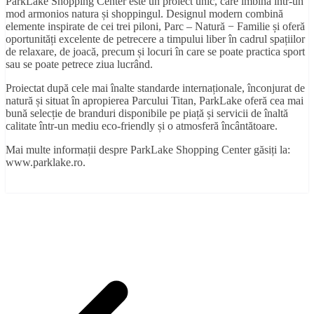
ParkLake Shopping Center este un proiect unic, care îmbină într-un
mod armonios natura și shoppingul. Designul modern combină
elemente inspirate de cei trei piloni, Parc – Natură − Familie și oferă
oportunități excelente de petrecere a timpului liber în cadrul spațiilor
de relaxare, de joacă, precum și locuri în care se poate practica sport
sau se poate petrece ziua lucrând.
Proiectat după cele mai înalte standarde internaționale, înconjurat de
natură și situat în apropierea Parcului Titan, ParkLake oferă cea mai
bună selecție de branduri disponibile pe piață și servicii de înaltă
calitate într-un mediu eco-friendly și o atmosferă încântătoare.
Mai multe informații despre ParkLake Shopping Center găsiți la:
www.parklake.ro.