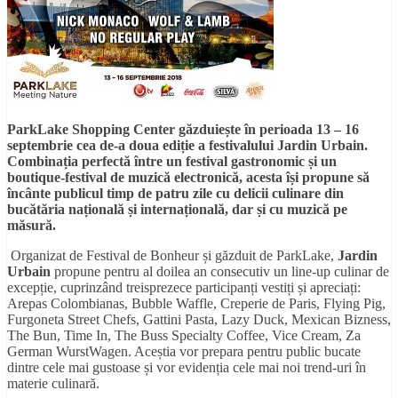
ParkLake Shopping Center găzduiește în perioada 13 – 16
septembrie cea de-a doua ediție a festivalului Jardin Urbain.
Combinația perfectă între un festival gastronomic și un
boutique-festival de muzică electronică, acesta își propune să
încânte publicul timp de patru zile cu delicii culinare din
bucătăria națională și internațională, dar și cu muzică pe
măsură.
Organizat de Festival de Bonheur și găzduit de ParkLake,
Jardin
Urbain
propune pentru al doilea an consecutiv un line-up culinar de
excepție, cuprinzând treisprezece participanți vestiți și apreciați:
Arepas Colombianas, Bubble Waffle, Creperie de Paris, Flying Pig,
Furgoneta Street Chefs, Gattini Pasta, Lazy Duck, Mexican Bizness,
The Bun, Time In, The Buss Specialty Coffee, Vice Cream, Za
German WurstWagen. Aceștia vor prepara pentru public bucate
dintre cele mai gustoase și vor evidenția cele mai noi trend-uri în
materie culinară.