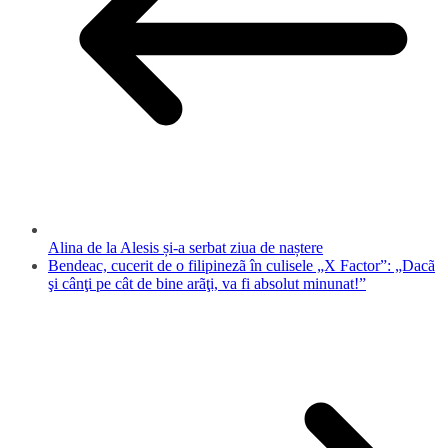
Alina de la Alesis și-a serbat ziua de naștere
Bendeac, cucerit de o filipinezã în culisele „X Factor”: „Dacã
şi cânţi pe cât de bine arãţi, va fi absolut minunat!”