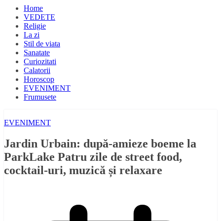
Home
VEDETE
Religie
La zi
Stil de viata
Sanatate
Curiozitati
Calatorii
Horoscop
EVENIMENT
Frumusete
EVENIMENT
Jardin Urbain: după-amieze boeme la
ParkLake Patru zile de street food,
cocktail-uri, muzică și relaxare