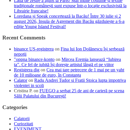
Lada de zestre a ajuns la Paris! Mai multe costume și textile
tradiționale românești sunt expuse într-o locație exclusivistă la
Librairie française!
Loredana și Speak concertează la Bacău! Între 30 iulie și 2
august 2026, Insula de Agrement din Bacău găzduiește a 6-a
ediție Young Island Festival!
Recent Comments
binance US-registrera
on
Fina lui Ion Dolănescu își serbează
nepoții
"oppna binance-konto
on
Mircea Eremia lansează “Iubirea
ta”. Ce fel de iubită își dorește artistul lângă el pe viitor
Registrera dig
on
Cea mai tare petrecere de 1 mai pe un yaht
de 10 milioane de euro, în Constanța
Calator
on
Radu Andrei Tudor si Fratii Stoica lupta impotriva
violentei in scoli
Cristina P.
on
FUEGO a serbat 25 de ani de carieră pe scena
Sălii Palatului din București!
Categories
Calatorii
Curiozitati
EVENIMENT