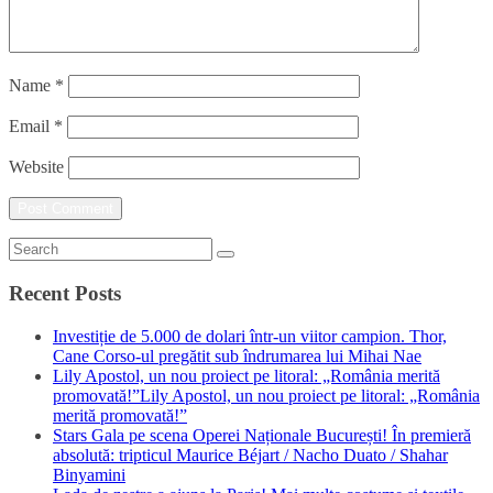
Name
*
Email
*
Website
Recent Posts
Investiție de 5.000 de dolari într-un viitor campion. Thor,
Cane Corso-ul pregătit sub îndrumarea lui Mihai Nae
Lily Apostol, un nou proiect pe litoral: „România merită
promovată!”Lily Apostol, un nou proiect pe litoral: „România
merită promovată!”
Stars Gala pe scena Operei Naționale București! În premieră
absolută: tripticul Maurice Béjart / Nacho Duato / Shahar
Binyamini