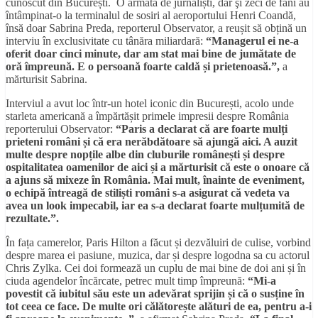
cunoscut din București. O armată de jurnaliști, dar şi zeci de fani au
întâmpinat-o la terminalul de sosiri al aeroportului Henri Coandă,
însă doar Sabrina Preda, reporterul Observator, a reușit să obțină un
interviu în exclusivitate cu tânăra miliardară:
“Managerul ei ne-a
oferit doar cinci minute, dar am stat mai bine de jumătate de
oră împreună. E o persoană foarte caldă și prietenoasă.”,
a
mărturisit Sabrina.
Interviul a avut loc într-un hotel iconic din București, acolo unde
starleta americană a împărtășit primele impresii despre România
reporterului Observator:
“Paris a declarat că are foarte mulți
prieteni români și că era nerăbdătoare să ajungă aici. A auzit
multe despre nopțile albe din cluburile românești și despre
ospitalitatea oamenilor de aici și a mărturisit că este o onoare că
a ajuns să mixeze în România. Mai mult, înainte de eveniment,
o echipă întreagă de stiliști români s-a asigurat că vedeta va
avea un look impecabil, iar ea s-a declarat foarte mulțumită de
rezultate.”.
În fața camerelor, Paris Hilton a făcut și dezvăluiri de culise, vorbind
despre marea ei pasiune, muzica, dar și despre logodna sa cu actorul
Chris Zylka. Cei doi formează un cuplu de mai bine de doi ani și în
ciuda agendelor încărcate, petrec mult timp împreună:
“Mi-a
povestit că iubitul său este un adevărat sprijin și că o susține în
tot ceea ce face. De multe ori călătorește alături de ea, pentru a-i