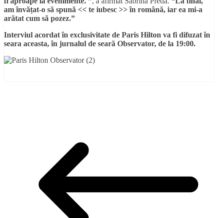
fi aproape la evenimente. ”
, a afirmat Sabrina Preda.
“La final,
am învățat-o să spună << te iubesc >> în română, iar ea mi-a
arătat cum să pozez.”
Interviul acordat în exclusivitate de Paris Hilton va fi difuzat în
seara aceasta, în jurnalul de seară Observator, de la 19:00.