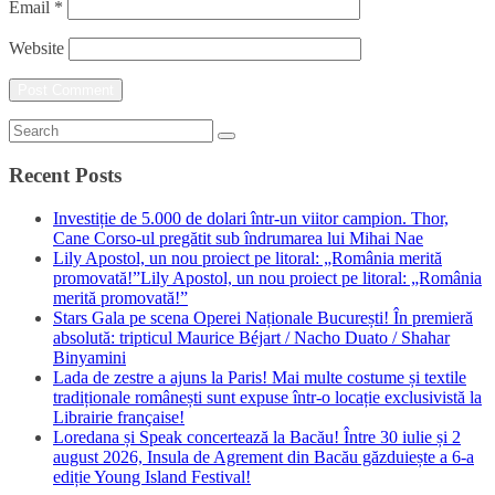
Email
*
Website
Recent Posts
Investiție de 5.000 de dolari într-un viitor campion. Thor,
Cane Corso-ul pregătit sub îndrumarea lui Mihai Nae
Lily Apostol, un nou proiect pe litoral: „România merită
promovată!”Lily Apostol, un nou proiect pe litoral: „România
merită promovată!”
Stars Gala pe scena Operei Naționale București! În premieră
absolută: tripticul Maurice Béjart / Nacho Duato / Shahar
Binyamini
Lada de zestre a ajuns la Paris! Mai multe costume și textile
tradiționale românești sunt expuse într-o locație exclusivistă la
Librairie française!
Loredana și Speak concertează la Bacău! Între 30 iulie și 2
august 2026, Insula de Agrement din Bacău găzduiește a 6-a
ediție Young Island Festival!