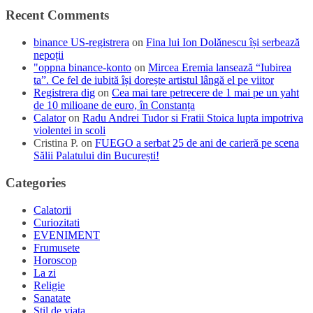
Recent Comments
binance US-registrera
on
Fina lui Ion Dolănescu își serbează
nepoții
"oppna binance-konto
on
Mircea Eremia lansează “Iubirea
ta”. Ce fel de iubită își dorește artistul lângă el pe viitor
Registrera dig
on
Cea mai tare petrecere de 1 mai pe un yaht
de 10 milioane de euro, în Constanța
Calator
on
Radu Andrei Tudor si Fratii Stoica lupta impotriva
violentei in scoli
Cristina P.
on
FUEGO a serbat 25 de ani de carieră pe scena
Sălii Palatului din București!
Categories
Calatorii
Curiozitati
EVENIMENT
Frumusete
Horoscop
La zi
Religie
Sanatate
Stil de viata