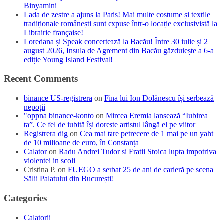
Binyamini
Lada de zestre a ajuns la Paris! Mai multe costume și textile
tradiționale românești sunt expuse într-o locație exclusivistă la
Librairie française!
Loredana și Speak concertează la Bacău! Între 30 iulie și 2
august 2026, Insula de Agrement din Bacău găzduiește a 6-a
ediție Young Island Festival!
Recent Comments
binance US-registrera
on
Fina lui Ion Dolănescu își serbează
nepoții
"oppna binance-konto
on
Mircea Eremia lansează “Iubirea
ta”. Ce fel de iubită își dorește artistul lângă el pe viitor
Registrera dig
on
Cea mai tare petrecere de 1 mai pe un yaht
de 10 milioane de euro, în Constanța
Calator
on
Radu Andrei Tudor si Fratii Stoica lupta impotriva
violentei in scoli
Cristina P.
on
FUEGO a serbat 25 de ani de carieră pe scena
Sălii Palatului din București!
Categories
Calatorii