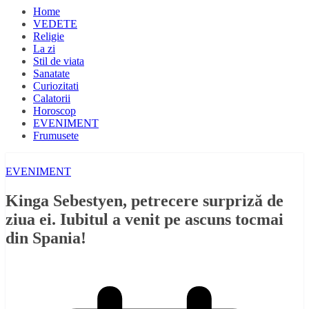
Home
VEDETE
Religie
La zi
Stil de viata
Sanatate
Curiozitati
Calatorii
Horoscop
EVENIMENT
Frumusete
EVENIMENT
Kinga Sebestyen, petrecere surpriză de
ziua ei. Iubitul a venit pe ascuns tocmai
din Spania!