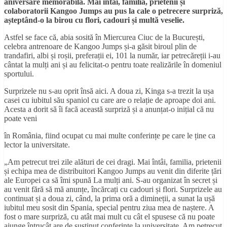
aniversare memorabilă. Mai întâi, familia, prietenii și
colaboratorii Kangoo Jumps au pus la cale o petrecere surpriză,
așteptând-o la birou cu flori, cadouri și multă veselie.
Astfel se face că, abia sosită în Miercurea Ciuc de la București,
celebra antrenoare de Kangoo Jumps și-a găsit biroul plin de
trandafiri, albi și roșii, preferații ei, 101 la număr, iar petrecăreții i-au
cântat la mulți ani și au felicitat-o pentru toate realizările în domeniul
sportului.
Surprizele nu s-au oprit însă aici. A doua zi, Kinga s-a trezit la ușa
casei cu iubitul său spaniol cu care are o relație de aproape doi ani.
Acesta a dorit să îi facă această surpriză și a anunțat-o inițial că nu
poate veni
în România, fiind ocupat cu mai multe conferințe pe care le ține ca
lector la universitate.
„Am petrecut trei zile alături de cei dragi. Mai întâi, familia, prietenii
și echipa mea de distribuitori Kangoo Jumps au venit din diferite țări
ale Europei ca să îmi spună La mulți ani. S-au organizat în secret și
au venit fără să mă anunțe, încărcați cu cadouri și flori. Surprizele au
continuat și a doua zi, când, la prima oră a dimineții, a sunat la ușă
iubitul meu sosit din Spania, special pentru ziua mea de naștere. A
fost o mare surpriză, cu atât mai mult cu cât el spusese că nu poate
ajunge întrucât are de susținut conferințe la universitate. Am petrecut