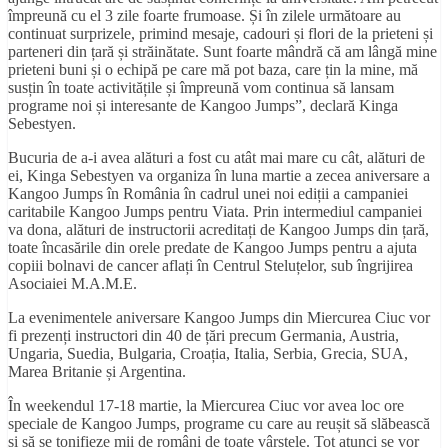
împreună cu el 3 zile foarte frumoase. Și în zilele următoare au
continuat surprizele, primind mesaje, cadouri și flori de la prieteni și
parteneri din țară și străinătate. Sunt foarte mândră că am lângă mine
prieteni buni și o echipă pe care mă pot baza, care țin la mine, mă
susțin în toate activitățile și împreună vom continua să lansam
programe noi și interesante de Kangoo Jumps”, declară Kinga
Sebestyen.
Bucuria de a-i avea alături a fost cu atât mai mare cu cât, alături de
ei, Kinga Sebestyen va organiza în luna martie a zecea aniversare a
Kangoo Jumps în România în cadrul unei noi ediții a campaniei
caritabile Kangoo Jumps pentru Viata. Prin intermediul campaniei
va dona, alături de instructorii acreditați de Kangoo Jumps din țară,
toate încasările din orele predate de Kangoo Jumps pentru a ajuta
copiii bolnavi de cancer aflați în Centrul Steluțelor, sub îngrijirea
Asociaiei M.A.M.E.
La evenimentele aniversare Kangoo Jumps din Miercurea Ciuc vor
fi prezenți instructori din 40 de țări precum Germania, Austria,
Ungaria, Suedia, Bulgaria, Croația, Italia, Serbia, Grecia, SUA,
Marea Britanie și Argentina.
În weekendul 17-18 martie, la Miercurea Ciuc vor avea loc ore
speciale de Kangoo Jumps, programe cu care au reușit să slăbească
și să se tonifieze mii de români de toate vârstele. Tot atunci se vor