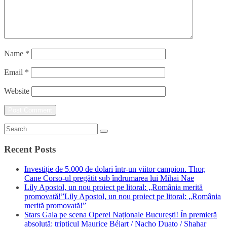
Name
*
Email
*
Website
Recent Posts
Investiție de 5.000 de dolari într-un viitor campion. Thor,
Cane Corso-ul pregătit sub îndrumarea lui Mihai Nae
Lily Apostol, un nou proiect pe litoral: „România merită
promovată!”Lily Apostol, un nou proiect pe litoral: „România
merită promovată!”
Stars Gala pe scena Operei Naționale București! În premieră
absolută: tripticul Maurice Béjart / Nacho Duato / Shahar