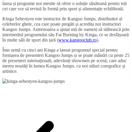
lansa și programe noi menite să ofere o soluție sănătoasă pentru toți
cei care vor să revină în formă prin sport și alimentație echilibrată.
Kinga Sebestyen este instructor de Kangoo Jumps, distribuitor al
celebrelor ghete, cea care poate pregăti și acredita noi instructori
Kangoo Jumps. Antrenoarea a ajutat mii de oameni să slăbească prin
intermediul programului său Fat Burning by Kinga, ce se desfășoară
în multe săli de sport din țară (
www.kangooclub.ro
).
Îmn urmă cu cinci ani Kinga a lansat programul special pentru
formarea de presenteri Kangoo Jumps și se poate mândri cu peste 25
de presenteri internaționali, adevărați showmen pe scenă, care aduc
mereu noutăți în lumea Kangoo Jumps, cu noi stiluri coregrafice și
artistice.