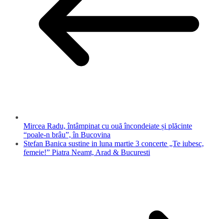
Mircea Radu, întâmpinat cu ouă încondeiate și plăcinte
“poale-n brâu”, în Bucovina
Stefan Banica sustine in luna martie 3 concerte „Te iubesc,
femeie!” Piatra Neamt, Arad & Bucuresti