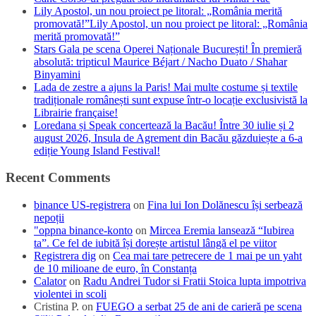
Lily Apostol, un nou proiect pe litoral: „România merită
promovată!”Lily Apostol, un nou proiect pe litoral: „România
merită promovată!”
Stars Gala pe scena Operei Naționale București! În premieră
absolută: tripticul Maurice Béjart / Nacho Duato / Shahar
Binyamini
Lada de zestre a ajuns la Paris! Mai multe costume și textile
tradiționale românești sunt expuse într-o locație exclusivistă la
Librairie française!
Loredana și Speak concertează la Bacău! Între 30 iulie și 2
august 2026, Insula de Agrement din Bacău găzduiește a 6-a
ediție Young Island Festival!
Recent Comments
binance US-registrera
on
Fina lui Ion Dolănescu își serbează
nepoții
"oppna binance-konto
on
Mircea Eremia lansează “Iubirea
ta”. Ce fel de iubită își dorește artistul lângă el pe viitor
Registrera dig
on
Cea mai tare petrecere de 1 mai pe un yaht
de 10 milioane de euro, în Constanța
Calator
on
Radu Andrei Tudor si Fratii Stoica lupta impotriva
violentei in scoli
Cristina P.
on
FUEGO a serbat 25 de ani de carieră pe scena