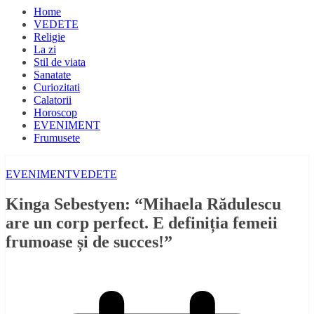
Home
VEDETE
Religie
La zi
Stil de viata
Sanatate
Curiozitati
Calatorii
Horoscop
EVENIMENT
Frumusete
EVENIMENT
VEDETE
Kinga Sebestyen: “Mihaela Rădulescu
are un corp perfect. E definiția femeii
frumoase și de succes!”