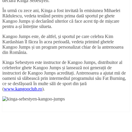
declară Kinga Sebestyen.
În urmă cu zece ani, Kinga a fost invitată în emisiunea Mihaelei
Rădulescu, vedeta testând pentru prima dată sportul pe ghete
Kangoo Jumps și declarând ulterior că face acest tip de mișcare
pentru a-și întreține silueta.
Kangoo Jumps este, de altfel, și sportul pe care celebra Kim
Kardashian îl făcea în acea perioadă, vedeta primind ghetele
Kangoo Jumps și un program personalizat chiar de la antrenoarea
din România.
Kinga Sebestyen este instructor de Kangoo Jumps, distribuitor al
celebrelor ghete Kangoo Jumps și lansează noi generații de
instructori de Kangoo Jumps acreditați. Antrenoarea a ajutat mii de
oameni să slăbească prin intermediul programului său Fat Burning,
ce se desfășoară în multe săli de sport din țară
(
www.kangooclub.ro
).