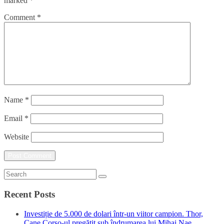
marked
*
Comment
*
Name
*
Email
*
Website
Recent Posts
Investiție de 5.000 de dolari într-un viitor campion. Thor,
Cane Corso-ul pregătit sub îndrumarea lui Mihai Nae