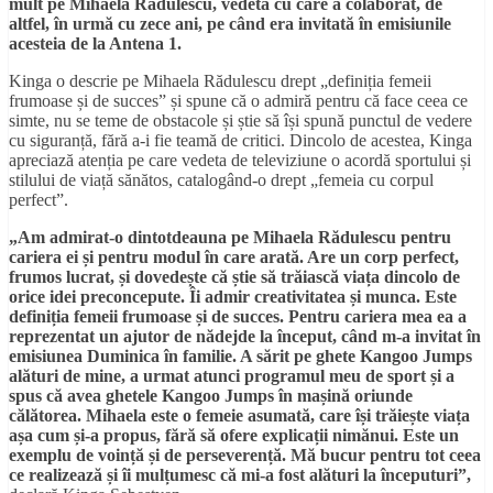
mult pe Mihaela Rădulescu, vedeta cu care a colaborat, de
altfel, în urmă cu zece ani, pe când era invitată în emisiunile
acesteia de la Antena 1.
Kinga o descrie pe Mihaela Rădulescu drept „definiția femeii
frumoase și de succes” și spune că o admiră pentru că face ceea ce
simte, nu se teme de obstacole și știe să își spună punctul de vedere
cu siguranță, fără a-i fie teamă de critici. Dincolo de acestea, Kinga
apreciază atenția pe care vedeta de televiziune o acordă sportului și
stilului de viață sănătos, catalogând-o drept „femeia cu corpul
perfect”.
„Am admirat-o dintotdeauna pe Mihaela Rădulescu pentru
cariera ei și pentru modul în care arată. Are un corp perfect,
frumos lucrat, și dovedește că știe să trăiască viața dincolo de
orice idei preconcepute. Îi admir creativitatea și munca. Este
definiția femeii frumoase și de succes. Pentru cariera mea ea a
reprezentat un ajutor de nădejde la început, când m-a invitat în
emisiunea Duminica în familie. A sărit pe ghete Kangoo Jumps
alături de mine, a urmat atunci programul meu de sport și a
spus că avea ghetele Kangoo Jumps în mașină oriunde
călătorea. Mihaela este o femeie asumată, care își trăiește viața
așa cum și-a propus, fără să ofere explicații nimănui. Este un
exemplu de voință și de perseverență. Mă bucur pentru tot ceea
ce realizează și îi mulțumesc că mi-a fost alături la începuturi”,