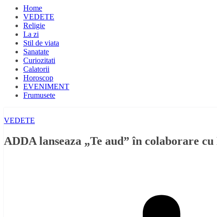
Home
VEDETE
Religie
La zi
Stil de viata
Sanatate
Curiozitati
Calatorii
Horoscop
EVENIMENT
Frumusete
VEDETE
ADDA lanseaza „Te aud” în colaborare c