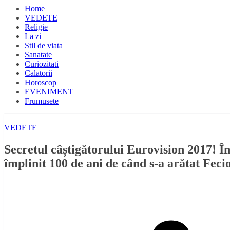
Home
VEDETE
Religie
La zi
Stil de viata
Sanatate
Curiozitati
Calatorii
Horoscop
EVENIMENT
Frumusete
VEDETE
Secretul câștigătorului Eurovision 2017! În 
împlinit 100 de ani de când s-a arătat Fec