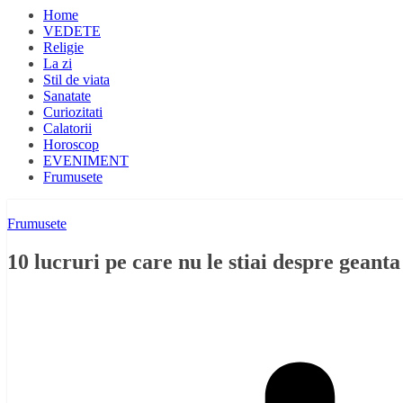
Home
VEDETE
Religie
La zi
Stil de viata
Sanatate
Curiozitati
Calatorii
Horoscop
EVENIMENT
Frumusete
Frumusete
10 lucruri pe care nu le stiai despre geanta