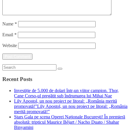
Name
*
Email
*
Website
Recent Posts
Investiție de 5.000 de dolari într-un viitor campion. Thor,
Cane Corso-ul pregătit sub îndrumarea lui Mihai Nae
Lily Apostol, un nou proiect pe litoral: „România merită
promovată!”Lily Apostol, un nou proiect pe litoral: „România
merită promovată!”
Stars Gala pe scena Operei Naționale București! În premieră
absolută: tripticul Maurice Béjart / Nacho Duato / Shahar
Binyamini