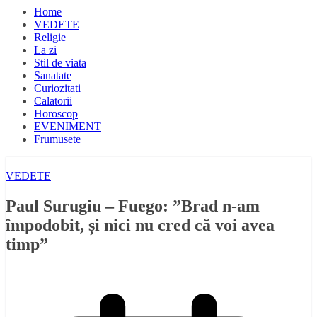
Home
VEDETE
Religie
La zi
Stil de viata
Sanatate
Curiozitati
Calatorii
Horoscop
EVENIMENT
Frumusete
VEDETE
Paul Surugiu – Fuego: ”Brad n-am
împodobit, și nici nu cred că voi avea
timp”