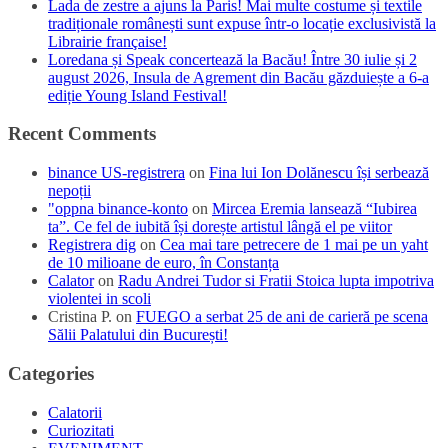
Lada de zestre a ajuns la Paris! Mai multe costume și textile
tradiționale românești sunt expuse într-o locație exclusivistă la
Librairie française!
Loredana și Speak concertează la Bacău! Între 30 iulie și 2
august 2026, Insula de Agrement din Bacău găzduiește a 6-a
ediție Young Island Festival!
Recent Comments
binance US-registrera
on
Fina lui Ion Dolănescu își serbează
nepoții
"oppna binance-konto
on
Mircea Eremia lansează “Iubirea
ta”. Ce fel de iubită își dorește artistul lângă el pe viitor
Registrera dig
on
Cea mai tare petrecere de 1 mai pe un yaht
de 10 milioane de euro, în Constanța
Calator
on
Radu Andrei Tudor si Fratii Stoica lupta impotriva
violentei in scoli
Cristina P.
on
FUEGO a serbat 25 de ani de carieră pe scena
Sălii Palatului din București!
Categories
Calatorii
Curiozitati