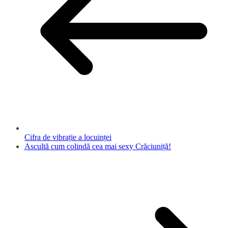
Cifra de vibrație a locuinței
Ascultă cum colindă cea mai sexy Crăciuniță!