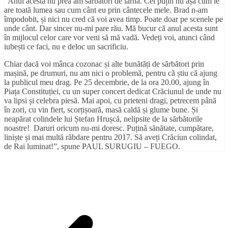
”Anul acesta nu prea am sărbători de iarnă. Cel puțin nu așa cum le
are toată lumea sau cum cânt eu prin cântecele mele. Brad n-am
împodobit, și nici nu cred că voi avea timp. Poate doar pe scenele pe
unde cânt. Dar sincer nu-mi pare rău. Mă bucur că anul acesta sunt
în mijlocul celor care vor veni să mă vadă. Vedeți voi, atunci când
iubești ce faci, nu e deloc un sacrificiu.
Chiar dacă voi mânca cozonac și alte bunătăți de sărbători prin
mașină, pe drumuri, nu am nici o problemă, pentru că știu că ajung
la publicul meu drag. Pe 25 decembrie, de la ora 20.00, ajung în
Piața Constituției, cu un super concert dedicat Crăciunul de unde nu
va lipsi și celebra piesă. Mai apoi, cu prieteni dragi, petrecem până
în zori, cu vin fiert, scorțișoară, masă caldă și glume bune. Și
neapărat colindele lui Ștefan Hrușcă, nelipsite de la sărbătorile
noastre! Daruri oricum nu-mi doresc. Puțină sănătate, cumpătare,
liniște și mai multă răbdare pentru 2017. Să aveți Crăciun colindat,
de Rai luminat!”, spune PAUL SURUGIU – FUEGO.