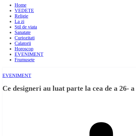
Home
VEDETE
Religie
La zi
Stil de viata
Sanatate
Curiozitati
Calatorii
Horoscop
EVENIMENT
Frumusete
EVENIMENT
Ce designeri au luat parte la cea de a 26- 