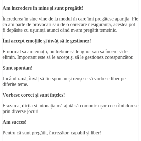
Am incredere în mine și sunt pregătit!
Încrederea în sine vine de la modul în care îmi pregătesc apariția. Fie
că am parte de provocări sau de o oarecare nesiguranță, acestea pot
fi depășite cu ușurință atunci când m-am pregătit temeinic.
Îmi accept emo
ț
iile și învă
ț
să le gestionez!
E normal să am emoții, nu trebuie să le ignor sau să încerc să le
elimin. Important este să le accept și să le gestionez corespunzător.
Sunt spontan!
Jucându-mă, învăț să fiu spontan și reușesc să vorbesc liber pe
diferite teme.
Vorbesc corect și sunt în
ț
eles!
Frazarea, dicția și intonația mă ajută să comunic ușor ceea îmi doresc
prin diverse jocuri.
Am succes!
Pentru că sunt pregătit, încrezător, capabil și liber!