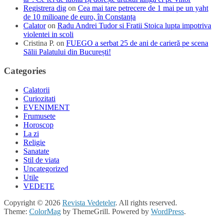
Registrera dig
on
Cea mai tare petrecere de 1 mai pe un yaht
de 10 milioane de euro, în Constanța
Calator
on
Radu Andrei Tudor si Fratii Stoica lupta impotriva
violentei in scoli
Cristina P.
on
FUEGO a serbat 25 de ani de carieră pe scena
Sălii Palatului din București!
Categories
Calatorii
Curiozitati
EVENIMENT
Frumusete
Horoscop
La zi
Religie
Sanatate
Stil de viata
Uncategorized
Utile
VEDETE
Copyright © 2026
Revista Vedeteler
. All rights reserved.
Theme:
ColorMag
by ThemeGrill. Powered by
WordPress
.