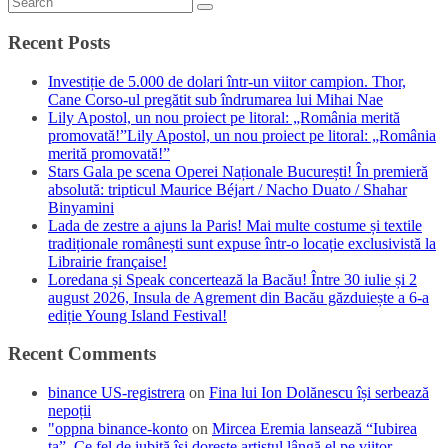
Recent Posts
Investiție de 5.000 de dolari într-un viitor campion. Thor,
Cane Corso-ul pregătit sub îndrumarea lui Mihai Nae
Lily Apostol, un nou proiect pe litoral: „România merită
promovată!”Lily Apostol, un nou proiect pe litoral: „România
merită promovată!”
Stars Gala pe scena Operei Naționale București! În premieră
absolută: tripticul Maurice Béjart / Nacho Duato / Shahar
Binyamini
Lada de zestre a ajuns la Paris! Mai multe costume și textile
tradiționale românești sunt expuse într-o locație exclusivistă la
Librairie française!
Loredana și Speak concertează la Bacău! Între 30 iulie și 2
august 2026, Insula de Agrement din Bacău găzduiește a 6-a
ediție Young Island Festival!
Recent Comments
binance US-registrera
on
Fina lui Ion Dolănescu își serbează
nepoții
"oppna binance-konto
on
Mircea Eremia lansează “Iubirea
ta”. Ce fel de iubită își dorește artistul lângă el pe viitor