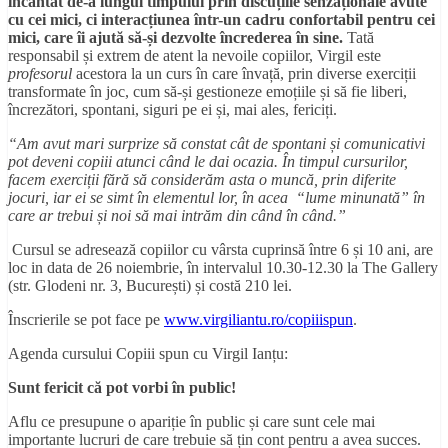
încântat de-a lungul timpului prin discuțiile senzaționale avute
cu cei mici, ci interacțiunea într-un cadru confortabil pentru cei
mici, care îi ajută să-și dezvolte încrederea în sine.
Tată
responsabil și extrem de atent la nevoile copiilor, Virgil este
profesorul
acestora la un curs în care învață, prin diverse exerciții
transformate în joc, cum să-și gestioneze emoțiile și să fie liberi,
încrezători, spontani, siguri pe ei și, mai ales, fericiți.
“Am avut mari surprize să constat cât de spontani și comunicativi
pot deveni copiii atunci când le dai ocazia. În timpul cursurilor,
facem exerci
ț
ii fără să considerăm asta o muncă, prin diferite
jocuri, iar ei se simt în elementul lor, în acea “lume minunată” în
care ar trebui și noi să mai intrăm din când în când.”
Cursul se adresează copiilor cu vârsta cuprinsă între 6 și 10 ani, are
loc in data de 26 noiembrie, în intervalul 10.30-12.30 la The Gallery
(str. Glodeni nr. 3, București) și costă 210 lei.
Înscrierile se pot face pe
www.virgiliantu.ro/copiiispun
.
Agenda cursului Copiii spun cu Virgil Ianțu:
Sunt fericit că pot vorbi în public!
Aflu ce presupune o apariție în public și care sunt cele mai
importante lucruri de care trebuie să țin cont pentru a avea succes.