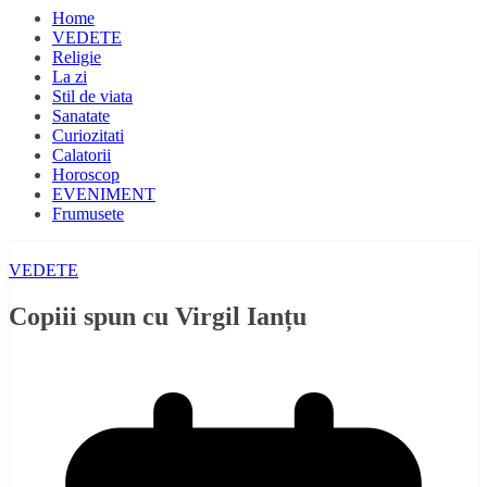
Home
VEDETE
Religie
La zi
Stil de viata
Sanatate
Curiozitati
Calatorii
Horoscop
EVENIMENT
Frumusete
VEDETE
Copiii spun cu Virgil Ianțu