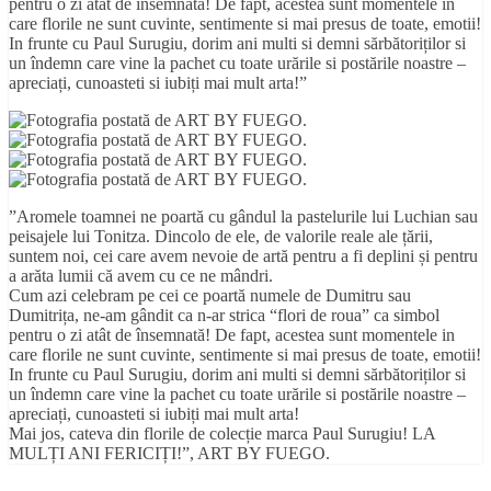
pentru o zi atât de însemnată! De fapt, acestea sunt momentele in
care florile ne sunt cuvinte, sentimente si mai presus de toate, emotii!
In frunte cu Paul Surugiu, dorim ani multi si demni sărbătoriților si
un îndemn care vine la pachet cu toate urările si postările noastre –
apreciați, cunoasteti si iubiți mai mult arta!”
”Aromele toamnei ne poartă cu gândul la pastelurile lui Luchian sau
peisajele lui Tonitza. Dincolo de ele, de valorile reale ale țării,
suntem noi, cei care avem
nevoie de artă pentru a fi deplini și pentru
a arăta lumii că avem cu ce ne mândri.
Cum azi celebram pe cei ce poartă numele de Dumitru sau
Dumitrița, ne-am gândit ca n-ar strica “flori de roua” ca simbol
pentru o zi atât de însemnată! De fapt, acestea sunt momentele in
care florile ne sunt cuvinte, sentimente si mai presus de toate, emotii!
In frunte cu Paul Surugiu, dorim ani multi si demni sărbătoriților si
un îndemn care vine la pachet cu toate urările si postările noastre –
apreciați, cunoasteti si iubiți mai mult arta!
Mai jos, cateva din florile de colecție marca Paul Surugiu! LA
MULȚI ANI FERICIȚI!”, ART BY FUEGO.