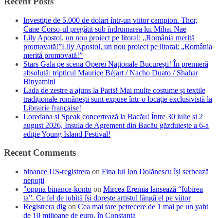
Recent Posts
Investiție de 5.000 de dolari într-un viitor campion. Thor,
Cane Corso-ul pregătit sub îndrumarea lui Mihai Nae
Lily Apostol, un nou proiect pe litoral: „România merită
promovată!”Lily Apostol, un nou proiect pe litoral: „România
merită promovată!”
Stars Gala pe scena Operei Naționale București! În premieră
absolută: tripticul Maurice Béjart / Nacho Duato / Shahar
Binyamini
Lada de zestre a ajuns la Paris! Mai multe costume și textile
tradiționale românești sunt expuse într-o locație exclusivistă la
Librairie française!
Loredana și Speak concertează la Bacău! Între 30 iulie și 2
august 2026, Insula de Agrement din Bacău găzduiește a 6-a
ediție Young Island Festival!
Recent Comments
binance US-registrera
on
Fina lui Ion Dolănescu își serbează
nepoții
"oppna binance-konto
on
Mircea Eremia lansează “Iubirea
ta”. Ce fel de iubită își dorește artistul lângă el pe viitor
Registrera dig
on
Cea mai tare petrecere de 1 mai pe un yaht
de 10 milioane de euro, în Constanța