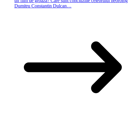
un film de groază? Care sunt concluziile celebrului neorolog
Dumitru Constantin Dulcan…