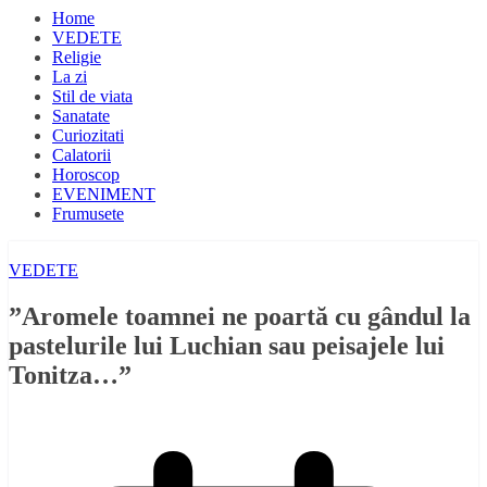
Home
VEDETE
Religie
La zi
Stil de viata
Sanatate
Curiozitati
Calatorii
Horoscop
EVENIMENT
Frumusete
VEDETE
”Aromele toamnei ne poartă cu gândul la
pastelurile lui Luchian sau peisajele lui
Tonitza…”