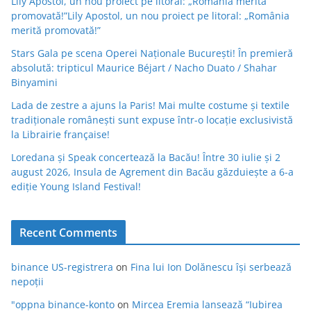
Lily Apostol, un nou proiect pe litoral: „România merită
promovată!”Lily Apostol, un nou proiect pe litoral: „România
merită promovată!”
Stars Gala pe scena Operei Naționale București! În premieră
absolută: tripticul Maurice Béjart / Nacho Duato / Shahar
Binyamini
Lada de zestre a ajuns la Paris! Mai multe costume și textile
tradiționale românești sunt expuse într-o locație exclusivistă
la Librairie française!
Loredana și Speak concertează la Bacău! Între 30 iulie și 2
august 2026, Insula de Agrement din Bacău găzduiește a 6-a
ediție Young Island Festival!
Recent Comments
binance US-registrera
on
Fina lui Ion Dolănescu își serbează
nepoții
"oppna binance-konto
on
Mircea Eremia lansează “Iubirea