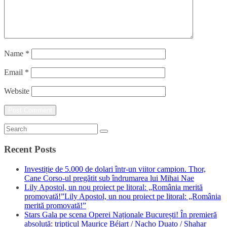
Name
*
Email
*
Website
Recent Posts
Investiție de 5.000 de dolari într-un viitor campion. Thor,
Cane Corso-ul pregătit sub îndrumarea lui Mihai Nae
Lily Apostol, un nou proiect pe litoral: „România merită
promovată!”Lily Apostol, un nou proiect pe litoral: „România
merită promovată!”
Stars Gala pe scena Operei Naționale București! În premieră
absolută: tripticul Maurice Béjart / Nacho Duato / Shahar