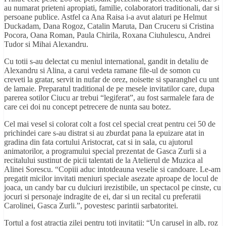
au numarat prieteni apropiati, familie, colaboratori traditionali, dar si
persoane publice. Astfel ca Ana Raisa i-a avut alaturi pe Helmut
Duckadam, Dana Rogoz, Catalin Maruta, Dan Cruceru si Cristina
Pocora, Oana Roman, Paula Chirila, Roxana Ciuhulescu, Andrei
Tudor si Mihai Alexandru.
Cu totii s-au delectat cu meniul international, gandit in detaliu de
Alexandru si Alina, a carui vedeta ramane file-ul de somon cu
creveti la gratar, servit in nufar de orez, noisette si sparanghel cu unt
de lamaie. Preparatul traditional de pe mesele invitatilor care, dupa
parerea sotilor Ciucu ar trebui “legiferat”, au fost sarmalele fara de
care cei doi nu concept petrecere de nunta sau botez.
Cel mai vesel si colorat colt a fost cel special creat pentru cei 50 de
prichindei care s-au distrat si au zburdat pana la epuizare atat in
gradina din fata cortului Aristocrat, cat si in sala, cu ajutorul
animatorilor, a programului special prezentat de Gasca Zurli si a
recitalului sustinut de picii talentati de la Atelierul de Muzica al
Alinei Sorescu. “Copiii aduc intotdeauna veselie si candoare. Le-am
pregatit micilor invitati meniuri speciale asezate aproape de locul de
joaca, un candy bar cu dulciuri irezistibile, un spectacol pe cinste, cu
jocuri si personaje indragite de ei, dar si un recital cu preferatii
Carolinei, Gasca Zurli.”, povestesc parintii sarbatoritei.
Tortul a fost atractia zilei pentru toti invitatii: “Un carusel in alb, roz