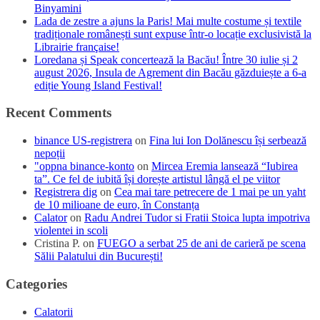
Binyamini
Lada de zestre a ajuns la Paris! Mai multe costume și textile
tradiționale românești sunt expuse într-o locație exclusivistă la
Librairie française!
Loredana și Speak concertează la Bacău! Între 30 iulie și 2
august 2026, Insula de Agrement din Bacău găzduiește a 6-a
ediție Young Island Festival!
Recent Comments
binance US-registrera
on
Fina lui Ion Dolănescu își serbează
nepoții
"oppna binance-konto
on
Mircea Eremia lansează “Iubirea
ta”. Ce fel de iubită își dorește artistul lângă el pe viitor
Registrera dig
on
Cea mai tare petrecere de 1 mai pe un yaht
de 10 milioane de euro, în Constanța
Calator
on
Radu Andrei Tudor si Fratii Stoica lupta impotriva
violentei in scoli
Cristina P.
on
FUEGO a serbat 25 de ani de carieră pe scena
Sălii Palatului din București!
Categories
Calatorii