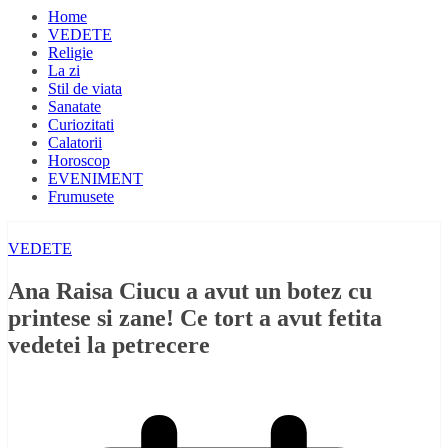
Home
VEDETE
Religie
La zi
Stil de viata
Sanatate
Curiozitati
Calatorii
Horoscop
EVENIMENT
Frumusete
VEDETE
Ana Raisa Ciucu a avut un botez cu
printese si zane! Ce tort a avut fetita
vedetei la petrecere