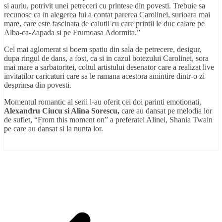
si auriu, potrivit unei petreceri cu printese din povesti. Trebuie sa
recunosc ca in alegerea lui a contat parerea Carolinei, surioara mai
mare, care este fascinata de calutii cu care printii le duc calare pe
Alba-ca-Zapada si pe Frumoasa Adormita.”
Cel mai aglomerat si boem spatiu din sala de petrecere, desigur,
dupa ringul de dans, a fost, ca si in cazul botezului Carolinei, sora
mai mare a sarbatoritei, coltul artistului desenator care a realizat live
invitatilor caricaturi care sa le ramana acestora amintire dintr-o zi
desprinsa din povesti.
Momentul romantic al serii l-au oferit cei doi parinti emotionati,
Alexandru Ciucu si Alina Sorescu,
care au dansat pe melodia lor
de suflet, “From this moment on” a preferatei Alinei, Shania Twain
pe care au dansat si la nunta lor.