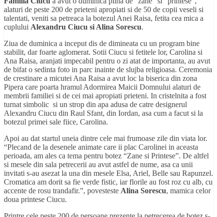
Familia Ciucu
a avut o duminica plina de “zane” si “printese”,
alaturi de peste 200 de prieteni apropiati si de 50 de copii veseli si
talentati, veniti sa petreaca la botezul Anei Raisa, fetita cea mica a
cuplului
Alexandru Ciucu si Alina Sorescu
.
Ziua de duminica a inceput dis de dimineata cu un program bine
stabilit, dar foarte aglomerat. Sotii Ciucu si fetitele lor, Carolina si
Ana Raisa, aranjati impecabil pentru o zi atat de importanta, au avut
de bifat o sedinta foto in parc inainte de slujba religioasa. Ceremonia
de crestinare a micutei Ana Raisa a avut loc la biserica din zona
Pipera care poarta hramul Adormirea Maicii Domnului alaturi de
membrii familiei si de cei mai apropiati prieteni. In cristelnita a fost
turnat simbolic si un strop din apa adusa de catre designerul
Alexandru Ciucu din Raul Sfant, din Iordan, asa cum a facut si la
botezul primei sale fiice, Carolina.
Apoi au dat startul uneia dintre cele mai frumoase zile din viata lor.
“Plecand de la desenele animate care ii plac Carolinei in aceasta
perioada, am ales ca tema pentru botez “Zane si Printese”. De altfel
si mesele din sala petrecerii au avut astfel de nume, asa ca unii
invitati s-au asezat la una din mesele Elsa, Ariel, Belle sau Rapunzel.
Cromatica am dorit sa fie verde fistic, iar florile au fost roz cu alb, cu
accente de rosu trandafir.”, povesteste
Alina Sorescu
, mamica celor
doua printese Ciucu.
Printre cele peste 200 de persoane prezente la petrecerea de botez s-