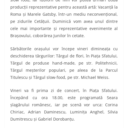
producţii reprezentative pentru această artă: Vacanţă la
Roma şi Marele Gatsby, într-un mediu neconvenţional,
pe zidurile Cetăţuii. Duminică vom avea unul dintre
cele mai importante şi reprezentative evenimente al
Braşovului, coborârea Junilor în cetate.
Sărbătorile
oraşului vor începe vineri dimineaţa cu
deschiderea târgurilor: Târgul de flori, în Piaţa Sfatului,
Târgul de produse hand-made, pe str. Politehnicii,
Târgul meşterilor populari, pe aleea de la Parcul
Titulescu şi Târgul slow-food, pe str. Michael Weiss.
Vineri va fi prima zi de concert, în Piaţa Sfatului.
Începând cu ora 18.00, este programată Seara
şlagărului românesc, iar pe scenă vor urca: Corina
Chiriac, Adrian Daminescu, Luminiţa Anghel, Silvia
Dumitrescu şi Gabriel Dorobanţu.