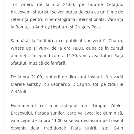
Tot vineri, de la ora 21.00, pe zidurile Cetăţuii,
braşovenii şi turiştii se vor putea delecta cu un filme de
referinţă pentru cinematografia internaţională, Vacanţă
la Roma, cu
Audrey Hepburn şi Gregory Peck.
Sâmbătă
, la întâlnirea cu publicul vor veni F. Charm,
What’s Up şi Vunk, de la ora 18.00, după ce în cursul
dimineţii, începând cu ora 11.30, vom avea, tot în Piaţa
Sfatului, muzică de fanfară.
De la ora 21.00, iubitorii de film sunt invitaţi să revadă
Marele Gatsby,
cu Leonardo DiCaprio, tot pe zidurile
Cetăţuii.
Evenimentul cel mai aşteptat din Timpul Zilelor
Braşovului, Parada Junilor, care va avea loc duminică,
va începe de la ora 1
1.00 şi se va desfăşura pe traseul
devenit deja tradiţional: Piaţa Unirii, str. C-tin