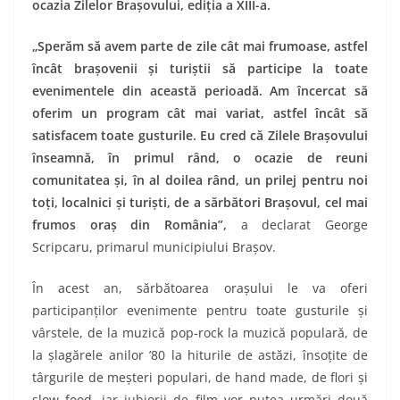
ocazia Zilelor Braşovului, ediţia a XIII-a.
„
Sperăm să avem parte de zile cât mai frumoase, astfel
încât braşovenii şi turiştii să participe la toate
evenimentele din ace
astă perioadă. Am încercat să
oferim un program cât mai variat, astfel încât să
satisfacem toate gusturile. Eu cred că Zilele Braşovului
înseamnă, în primul rând, o ocazie de reuni
comunitatea şi, în al doilea rând, un prilej pentru noi
toţi, localnici şi turişti, de a sărbători Braşovul, cel mai
frumos oraş din România”,
a declarat George
Scripcaru, primarul municipiului Braşov.
Î
n acest an, sărbătoarea oraşului le va oferi
participanţilor evenimente pentru toate gusturile şi
vârstele, de la muzică pop-rock la muzică populară, de
la şlagărele anilor ’80 la hiturile de astăzi, însoţite de
târgurile de meşteri populari, de hand made, de flori şi
slow food, iar iubiorii de film vor putea urmări două