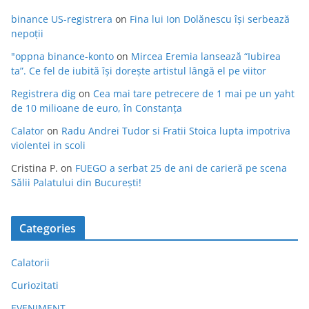
binance US-registrera
on
Fina lui Ion Dolănescu își serbează
nepoții
"oppna binance-konto
on
Mircea Eremia lansează “Iubirea
ta”. Ce fel de iubită își dorește artistul lângă el pe viitor
Registrera dig
on
Cea mai tare petrecere de 1 mai pe un yaht
de 10 milioane de euro, în Constanța
Calator
on
Radu Andrei Tudor si Fratii Stoica lupta impotriva
violentei in scoli
Cristina P.
on
FUEGO a serbat 25 de ani de carieră pe scena
Sălii Palatului din București!
Categories
Calatorii
Curiozitati
EVENIMENT