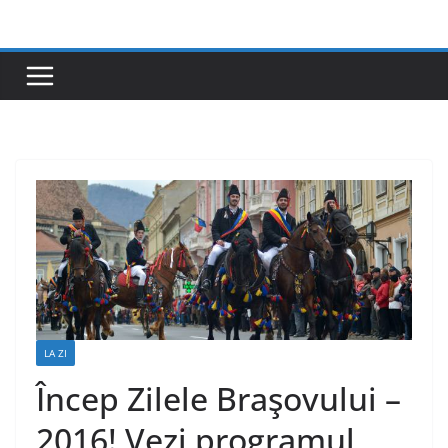
Skip
to
content
LA ZI
Încep Zilele Braşovului –
2016! Vezi programul