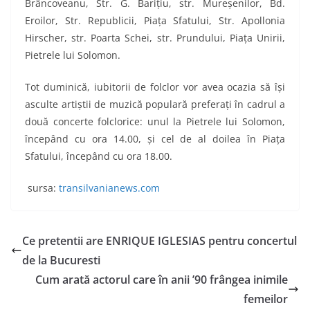
Brâncoveanu, Str. G. Bariţiu, str. Mureşenilor, Bd.
Eroilor, Str. Republicii, Piaţa Sfatului, Str. Apollonia
Hirscher, str. Poarta Schei, str. Prundului, Piaţa Unirii,
Pietrele lui Solomon.
Tot duminică, iubitorii de folclor vor avea ocazia să îşi
asculte artiştii de muzică populară preferaţi în cadrul a
două concerte folclorice: unul la Pietrele lui Solomon,
începând cu ora 14.00, şi cel de al doilea în Piaţa
Sfatului, începând cu ora 18.00.
sursa:
transilvanianews.com
Ce pretentii are ENRIQUE IGLESIAS pentru concertul
de la Bucuresti
Cum arată actorul care în anii ’90 frângea inimile
femeilor