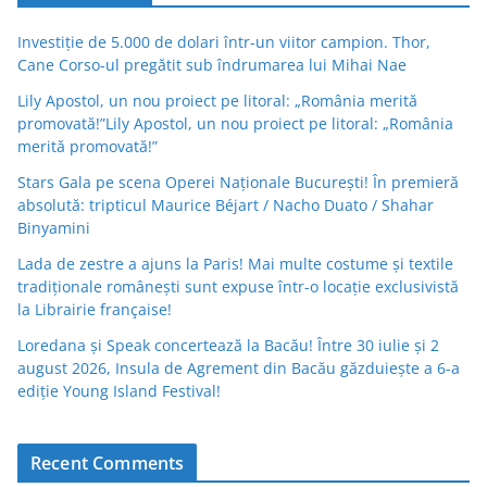
Investiție de 5.000 de dolari într-un viitor campion. Thor,
Cane Corso-ul pregătit sub îndrumarea lui Mihai Nae
Lily Apostol, un nou proiect pe litoral: „România merită
promovată!”Lily Apostol, un nou proiect pe litoral: „România
merită promovată!”
Stars Gala pe scena Operei Naționale București! În premieră
absolută: tripticul Maurice Béjart / Nacho Duato / Shahar
Binyamini
Lada de zestre a ajuns la Paris! Mai multe costume și textile
tradiționale românești sunt expuse într-o locație exclusivistă
la Librairie française!
Loredana și Speak concertează la Bacău! Între 30 iulie și 2
august 2026, Insula de Agrement din Bacău găzduiește a 6-a
ediție Young Island Festival!
Recent Comments