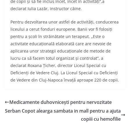
de copii şi să fie inclus încet, încet în activități”,a
declarat Iulia Lazăr, instructor câine.
Pentru dezvoltarea unor astfel de activităţi, conducerea
liceului a cerut fonduri europene. Banii vor fi folosiţi
pentru a şcoli în străinătate un terapeut. „Este o
activitate educațională elaborată care are nevoie de
aplicarea unor strategii educaționale de metode de
lucru ca să facem totul organizat și controlat”, a
declarat Roxana Țicher, director Liceul Special cu
Deficienți de Vedere Cluj.
La Liceul Special cu Deficienți
de Vedere din Cluj-Napoca învață aproape 220 de copii.
Medicamente duhovnicești pentru nervozitate
Serban Copot alearga sambata in mall pentru a ajuta
copiii cu hemofilie