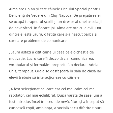
Alma are un an şi este câinele Liceului Special pentru
Deficienţi de Vedere din Cluj-Napoca. De pregătirea ei
se ocupă terapeutul şcolii şi un dresor al unei asociaţii
de nevăzători. În fiecare joi, Alma are ore cu elevii. Unul
dintre ei este Laura, o fetiţă care s-a născut oarbă şi
care are probleme de comunicare.
„Laura astăzi a citit câinelui ceea ce e o chestie de
motivație. Lucru care îi dezvoltă clar comunicarea,
vocabularul și formulăm propoziții”, a declarat Adela
Chiș, terapeut. Orele se desfăşoară în sala de clasă iar
elevii trebuie să interacţioneze cu câinele.
„
A fost selecționat cel care era cel mai calm cel mai
răbdător, cel mai echilibrat. După vârsta de șase luni a
fost introdus încet în liceul de nevăzători şi a început să
cunoască copii, ambianța, a socializat cu diferite tipuri