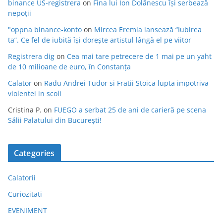
binance US-registrera
on
Fina lui Ion Dolănescu își serbează
nepoții
"oppna binance-konto
on
Mircea Eremia lansează “Iubirea
ta”. Ce fel de iubită își dorește artistul lângă el pe viitor
Registrera dig
on
Cea mai tare petrecere de 1 mai pe un yaht
de 10 milioane de euro, în Constanța
Calator
on
Radu Andrei Tudor si Fratii Stoica lupta impotriva
violentei in scoli
Cristina P.
on
FUEGO a serbat 25 de ani de carieră pe scena
Sălii Palatului din București!
Categories
Calatorii
Curiozitati
EVENIMENT