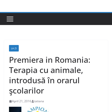
Skip
to
content
LA ZI
Premiera in Romania:
Terapia cu animale,
introdusă în orarul
şcolarilor
April 21, 2016
tatiana