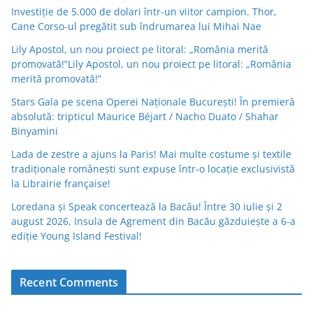
Investiție de 5.000 de dolari într-un viitor campion. Thor,
Cane Corso-ul pregătit sub îndrumarea lui Mihai Nae
Lily Apostol, un nou proiect pe litoral: „România merită
promovată!”Lily Apostol, un nou proiect pe litoral: „România
merită promovată!”
Stars Gala pe scena Operei Naționale București! În premieră
absolută: tripticul Maurice Béjart / Nacho Duato / Shahar
Binyamini
Lada de zestre a ajuns la Paris! Mai multe costume și textile
tradiționale românești sunt expuse într-o locație exclusivistă
la Librairie française!
Loredana și Speak concertează la Bacău! Între 30 iulie și 2
august 2026, Insula de Agrement din Bacău găzduiește a 6-a
ediție Young Island Festival!
Recent Comments