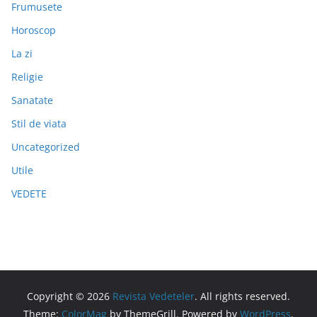
Frumusete
Horoscop
La zi
Religie
Sanatate
Stil de viata
Uncategorized
Utile
VEDETE
Copyright © 2026
Revista Vedeteler
. All rights reserved.
Theme:
ColorMag
by ThemeGrill. Powered by
WordPress
.