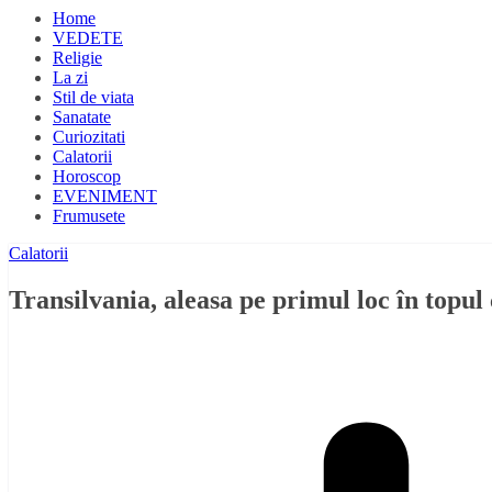
Home
VEDETE
Religie
La zi
Stil de viata
Sanatate
Curiozitati
Calatorii
Horoscop
EVENIMENT
Frumusete
Calatorii
Transilvania, aleasa pe primul loc în topu